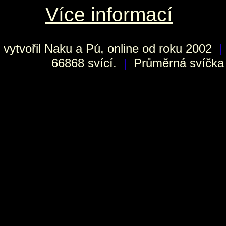
Více informací
vytvořil
Naku
a Pú, online od roku 2002
|
66868 svící.
|
Průměrná svíčka h