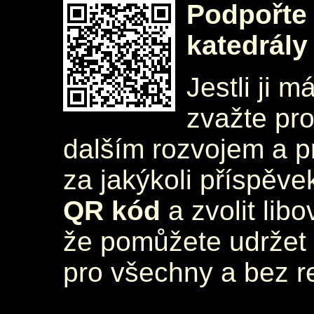
Podpořte 
katedrály
Jestli ji m
zvažte pr
dalším rozvojem a 
za jakýkoli příspěve
QR kód
a zvolit lib
že pomůžete udržet 
pro všechny a bez r