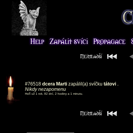
#76518
dcera Marti
zapálil(a) svíčku
tátovi
.
Nikdy nezapomenu
Hoří už 1 rok, 82 dní, 2 hodiny a 1 minutu.