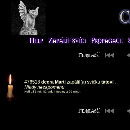
#76518
dcera Marti
zapálil(a) svíčku
tátovi
.
Nikdy nezapomenu
Hoří už 1 rok, 82 dní, 4 hodiny a 56 minut.