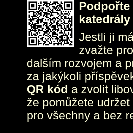
Podpořte 
katedrály
Jestli ji m
zvažte pr
dalším rozvojem a 
za jakýkoli příspěve
QR kód
a zvolit lib
že pomůžete udržet 
pro všechny a bez r