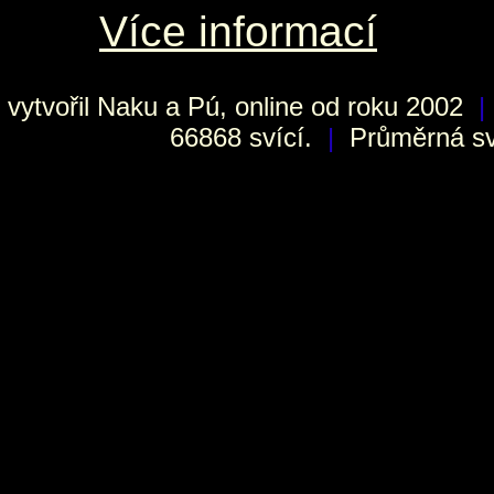
Více informací
vytvořil
Naku
a Pú, online od roku 2002
|
66868 svící.
|
Průměrná sví