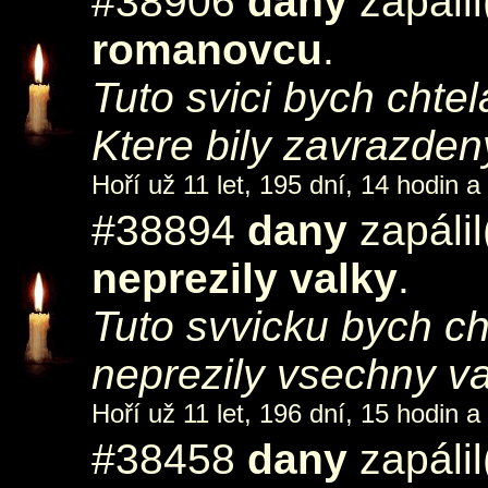
#38906
dany
zapáli
romanovcu
.
Tuto svici bych chte
Ktere bily zavrazden
Hoří už 11 let, 195 dní, 14 hodin a
#38894
dany
zapáli
neprezily valky
.
Tuto svvicku bych c
neprezily vsechny va
Hoří už 11 let, 196 dní, 15 hodin a
#38458
dany
zapáli