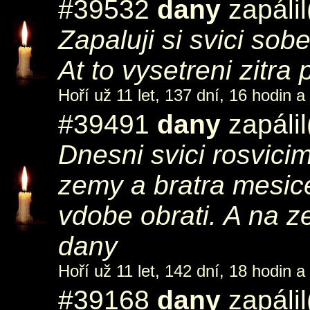
#39532
dany
zapáli
Zapaluji si svici sob
At to vysetreni zitra p
Hoří už 11 let, 137 dní, 16 hodin a
#39491
dany
zapáli
Dnesni svici rosvici
zemy a bratra mesice
vdobe obrati. A na z
dany
Hoří už 11 let, 142 dní, 18 hodin a
#39168
dany
zapáli