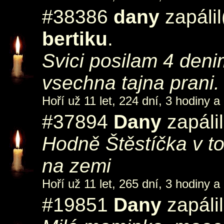
#38386
dany
zapáli
bertiku
.
Svici posilam 4 deni
vsechna tajna prani.
Hoří už 11 let, 224 dní, 3 hodiny a
#37894
Dany
zapáli
Hodně Štěstíčka v to
na zemi
Hoří už 11 let, 265 dní, 3 hodiny a
#19851
Dany
zapáli