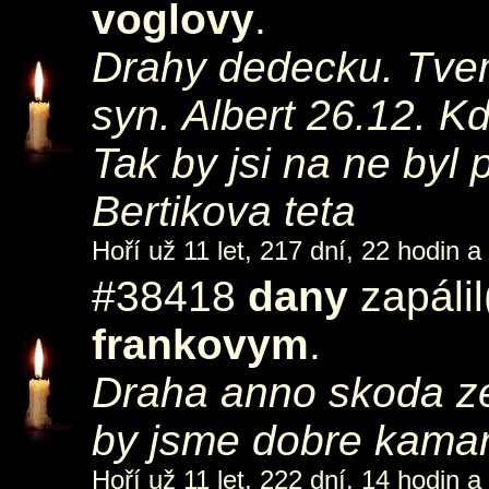
voglovy
.
Drahy dedecku. Tvem
syn. Albert 26.12. K
Tak by jsi na ne byl
Bertikova teta
Hoří už 11 let, 217 dní, 22 hodin a
#38418
dany
zapáli
frankovym
.
Draha anno skoda ze 
by jsme dobre kama
Hoří už 11 let, 222 dní, 14 hodin a