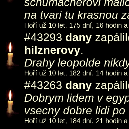
schumacherovi malic
na tvari tu krasnou z
Hoří už 10 let, 175 dní, 16 hodin a
#43293
dany
zapáli
hilznerovy
.
Drahy leopolde nik
Hoří už 10 let, 182 dní, 14 hodin a
#43263
dany
zapáli
Dobrym lidem v egypt
vsecny dobre lidi po
Hoří už 10 let, 184 dní, 21 hodin a