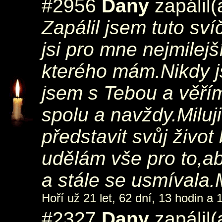
#2956
Dany
zapálil(
Zapálil jsem tuto sv
jsi pro mne nejmilejš
kterého mám.Nikdy j
jsem s Tebou a věř
spolu a navždy.Miluj
představit svůj život
udělám vše pro to,ab
a stále se usmívala.
Hoří už 21 let, 62 dní, 13 hodin a 
#2327
Dany
zapálil(