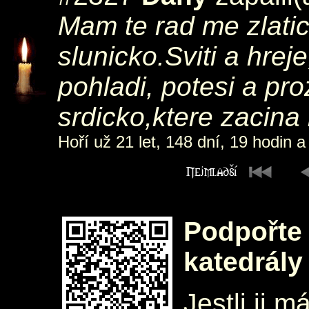
Mam te rad me zlati
slunicko.Sviti a hre
pohladi, potesi a pr
srdicko,ktere zacina 
Hoří už 21 let, 148 dní, 19 hodin a
Podpořte 
katedrály
Jestli ji m