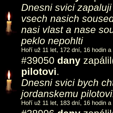
Dnesni svici zapaluji
vsech nasich soused
nasi vlast a nase so
peklo nepohlti
Hoří už 11 let, 172 dní, 16 hodin a
#39050
dany
zapáli
pilotovi
.
Dnesni svici bych c
jordanskemu pilotovi.
Hoří už 11 let, 183 dní, 16 hodin a