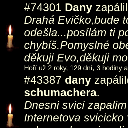
#74301
Dany
zapáli
Drahá Evičko,bude to
odešla...posílám ti 
chybíš.Pomyslné obejm
děkuji Evo,děkuji mo
Hoří už 2 roky, 129 dní, 3 hodiny a
#43387
dany
zapáli
schumachera
.
Dnesni svici zapali
Internetova svicicko 