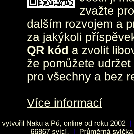
zvažte pr
dalším rozvojem a 
za jakýkoli příspěve
QR kód
a zvolit lib
že pomůžete udržet 
pro všechny a bez r
Více informací
vytvořil
Naku
a Pú, online od roku 2002
|
66867 svící.
|
Průměrná svíčka h