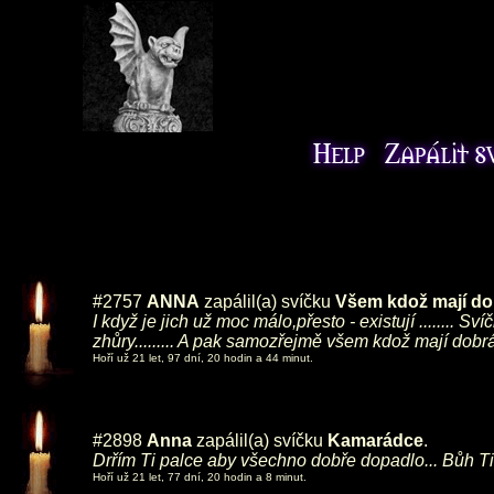
#2757
ANNA
zapálil(a) svíčku
Všem kdož mají do
I když je jich už moc málo,přesto - existují .......
zhůry......... A pak samozřejmě všem kdož mají dobrá s
Hoří už 21 let, 97 dní, 20 hodin a 44 minut.
#2898
Anna
zapálil(a) svíčku
Kamarádce
.
Drřím Ti palce aby všechno dobře dopadlo... Bůh T
Hoří už 21 let, 77 dní, 20 hodin a 8 minut.