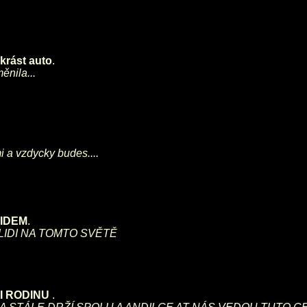
 krást auto
.
nila...
mi a vzdycky budes....
IDEM
.
IDI NA TOMTO SVĚTĚ
I RODINU
.