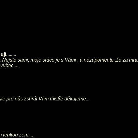
í.......
.
. Nejste sami, moje srdce je s Vámi , a nezapomente ,že za mrak
vůbec.....
jste pro nás zshrál Vám mistře děkujeme...
h lehkou zem....