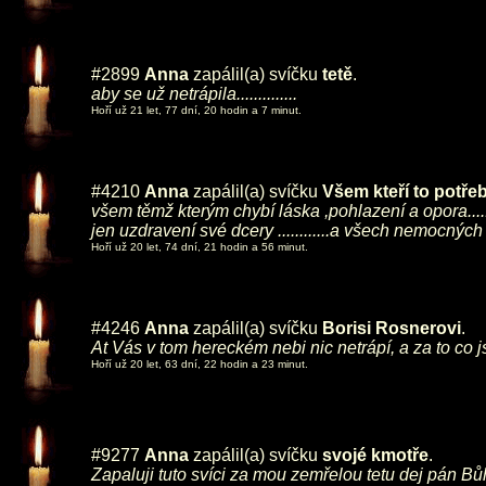
#2899
Anna
zapálil(a) svíčku
tetě
.
aby se už netrápila..............
Hoří už 21 let, 77 dní, 20 hodin a 7 minut.
#4210
Anna
zapálil(a) svíčku
Všem kteří to potřebuj
všem těmž kterým chybí láska ,pohlazení a opora....
jen uzdravení své dcery ............a všech nemocných 
Hoří už 20 let, 74 dní, 21 hodin a 56 minut.
#4246
Anna
zapálil(a) svíčku
Borisi Rosnerovi
.
At Vás v tom hereckém nebi nic netrápí, a za to co 
Hoří už 20 let, 63 dní, 22 hodin a 23 minut.
#9277
Anna
zapálil(a) svíčku
svojé kmotře
.
Zapaluji tuto svíci za mou zemřelou tetu dej pán Bů