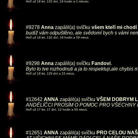
Hoří už 18 let, 132 dní, 19 hodin a 1 minutu.
#9278
Anna
zapálil(a) svíčku
všem kteří mi chodí
budiž vám odpuštěno, ale svědomí bych s vámi nemě
Hoří už 18 let, 132 dní, 18 hodin a 59 minut.
#9298
Anna
zapálil(a) svíčku
Fandovi
.
Bylo to tve rozhodnuti a ja to respektuji,ale chybis 
Hoří už 18 let, 129 dní a 15 minut.
#12642
ANNA
zapálil(a) svíčku
VŠEM DOBRYM L
ANDĚLÍČCI PROSÍM O POMOC PRO VŠECHNY L
Hoří už 17 let, 17 dní, 12 hodin a 50 minut.
#12651
ANNA
zapálil(a) svíčku
PRO CELOU NAŠ