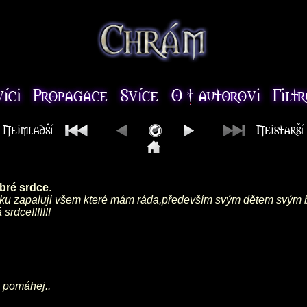
bré srdce
.
. Svíčku zapaluji všem které mám ráda,především svým dětem svým 
rdce!!!!!!!
i pomáhej..