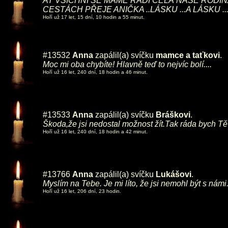
AT VŠICHNI SE MÁME RÁDI CELÁ NAŠE RODI
CESTÁCH PŘEJE ANIČKA ..LÁSKU ...A LÁSKU .
Hoří už 17 let, 15 dní, 10 hodin a 55 minut.
#13532
Anna
zapálil(a) svíčku
mamce a taťkovi
.
Moc mi oba chybíte! Hlavně teď to nejvíc bolí....
Hoří už 16 let, 240 dní, 18 hodin a 46 minut.
#13533
Anna
zapálil(a) svíčku
Bráškovi
.
Škoda,že jsi nedostal možnost žít.Tak ráda bych Tě
Hoří už 16 let, 240 dní, 18 hodin a 42 minut.
#13766
Anna
zapálil(a) svíčku
Lukášovi
.
Myslím na Tebe. Je mi líto, že jsi nemohl být s nám
Hoří už 16 let, 206 dní, 23 hodin.