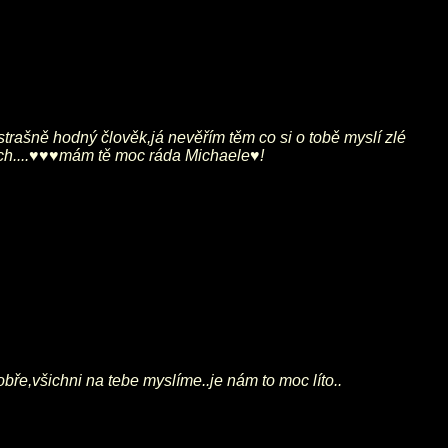
strašně hodný člověk,já nevěřím těm co si o tobě myslí zlé
dcích....♥♥♥mám tě moc ráda Michaele♥!
dobře,všichni na tebe myslíme..je nám to moc líto..