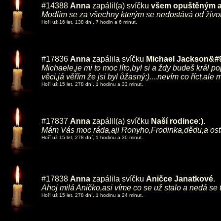
#14388
Anna
zapálil(a) svíčku
všem opuštěným 
Modlím se za všechny kterým se nedostává od života t
Hoří už 16 let, 138 dní, 7 hodin a 6 minut.
#17836
Anna
zapálila svíčku
Michael Jackson&#
Michaele,je mi to moc líto,byl si a ždy budeš král p
věci,já věřím že jsi byl ůžasný:)....nevím co říct,
Hoří už 15 let, 278 dní, 1 hodinu a 33 minut.
#17837
Anna
zapálil(a) svíčku
Naší rodince:)
.
Mám Vás moc ráda,aji Ronyho,Frodinka,dědu,a o
Hoří už 15 let, 278 dní, 1 hodinu a 30 minut.
#17838
Anna
zapálila svíčku
Aničce Janatkové
.
Ahoj milá Aničko,asi víme co se už stalo a nedá se to
Hoří už 15 let, 278 dní, 1 hodinu a 24 minut.