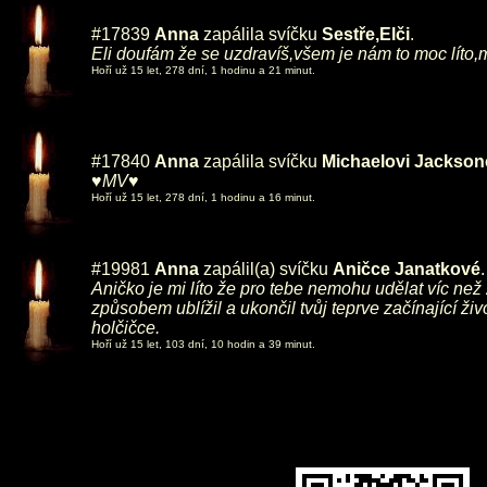
#17839
Anna
zapálila svíčku
Sestře,Elči
.
Eli doufám že se uzdravíš,všem je nám to moc líto,m
Hoří už 15 let, 278 dní, 1 hodinu a 21 minut.
#17840
Anna
zapálila svíčku
Michaelovi Jacksono
♥MV♥
Hoří už 15 let, 278 dní, 1 hodinu a 16 minut.
#19981
Anna
zapálil(a) svíčku
Aničce Janatkové
.
Aničko je mi líto že pro tebe nemohu udělat víc než
způsobem ublížil a ukončil tvůj teprve začínající ži
holčičce.
Hoří už 15 let, 103 dní, 10 hodin a 39 minut.