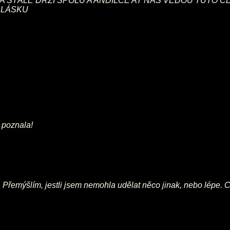
NA STÁLE DRŽÍ SPOLU A ANDILCE AT NÁS VEDOU TUTO 
..LÁSKU
 poznala!
i. Přemýšlím, jestli jsem nemohla udělat něco jinak, nebo lépe.