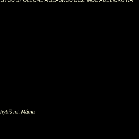
CESTOU SPOLEČNĚ A SLÁSKOU BOŽÍ MOC ADĚLÍČKU NA
 Chybíš mi. Máma