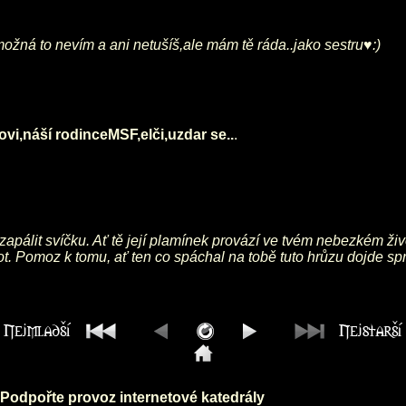
ožná to nevím a ani netušíš,ale mám tě ráda..jako sestru♥:)
vi,náší rodinceMSF,elči,uzdar se..
.
 zapálit svíčku. Ať tě její plamínek provází ve tvém nebezkém ži
vot. Pomoz k tomu, ať ten co spáchal na tobě tuto hrůzu dojde sp
Podpořte provoz internetové katedrály