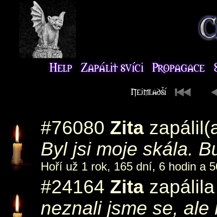
#76080
Zita
zapálil(
Byl jsi moje skála. 
Hoří už 1 rok, 165 dní, 6 hodin a 5
#24164
Zita
zapálila
neznali jsme se, al