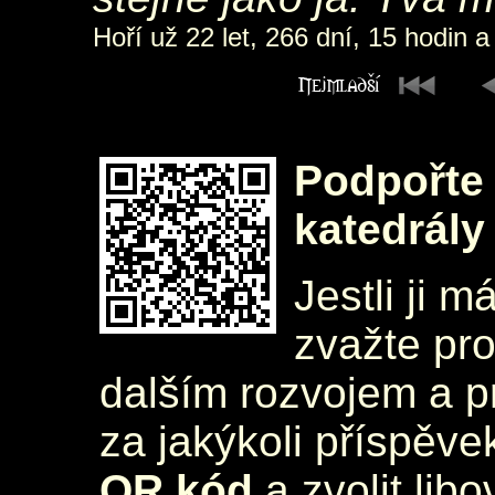
Hoří už 22 let, 266 dní, 15 hodin a
Podpořte 
katedrály
Jestli ji m
zvažte pr
dalším rozvojem a 
za jakýkoli příspěve
QR kód
a zvolit lib