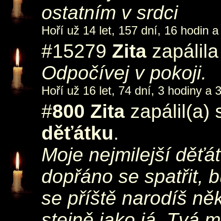
ostatním v srdci
Hoří už 14 let, 157 dní, 16 hodin a
#15279
Zita
zapálila
Odpočívej v pokoji.
Hoří už 16 let, 74 dní, 3 hodiny a 
#
800
Zita
zapálil(a)
děťátku
.
Moje nejmilejší děťá
dopřáno se spatřit, 
se příště narodíš n
stejně jako já. Tvá