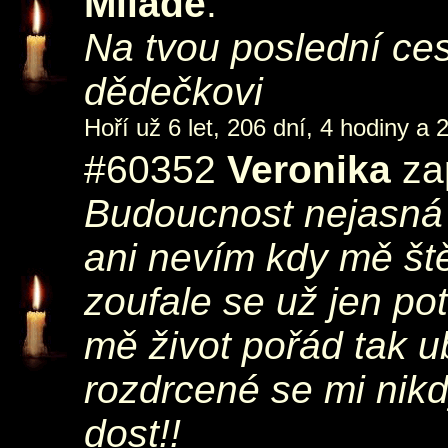
Miladě
.
Na tvou poslední cest
dědečkovi
Hoří už 6 let, 206 dní, 4 hodiny a 
#60352
Veronika
zap
Budoucnost nejasná 
ani nevím kdy mě ště
zoufale se už jen p
mě život pořád tak ub
rozdrcené se mi nikd
dost!!