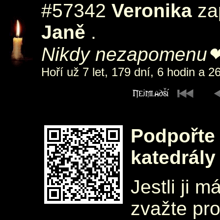
#57342
Veronika
zap
Janě
.
Nikdy nezapomenu
Hoří už 7 let, 179 dní, 6 hodin a 2
Podpořte 
katedrály
Jestli ji m
zvažte pr