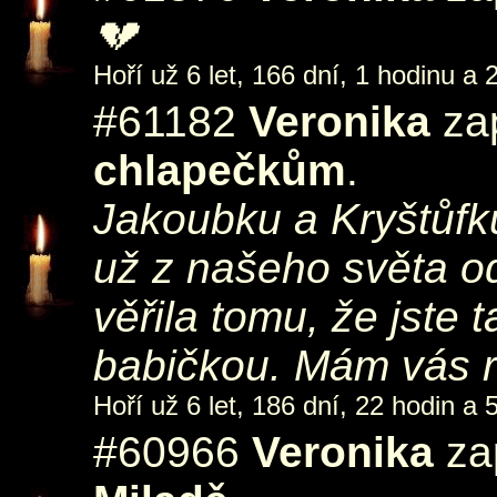
💔
Hoří už 6 let, 166 dní, 1 hodinu a 
#61182
Veronika
zap
chlapečkům
.
Jakoubku a Kryštůfku
už z našeho světa o
věřila tomu, že jste 
babičkou. Mám vás 
Hoří už 6 let, 186 dní, 22 hodin a 
#60966
Veronika
zap