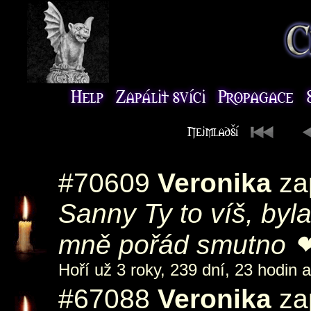
#70609
Veronika
zap
Sanny Ty to víš, byla
mně pořád smutn
Hoří už 3 roky, 239 dní, 23 hodin 
#67088
Veronika
zap