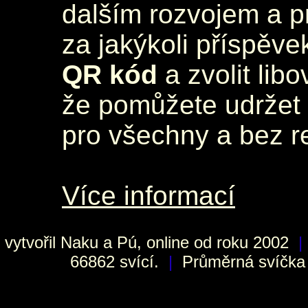
dalším rozvojem a 
za jakýkoli příspěve
QR kód
a zvolit lib
že pomůžete udržet 
pro všechny a bez r
Více informací
vytvořil
Naku
a Pú, online od roku 2002
|
66862 svící.
|
Průměrná svíčka h