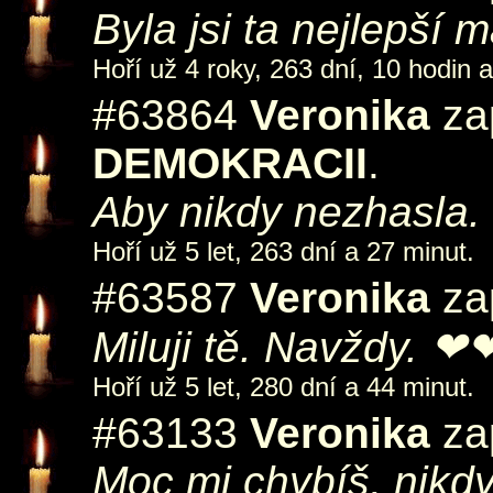
Byla jsi ta nejlepší 
Hoří už 4 roky, 263 dní, 10 hodin 
#63864
Veronika
zap
DEMOKRACII
.
Aby nikdy nezhasla.
Hoří už 5 let, 263 dní a 27 minut.
#63587
Veronika
zap
Miluji tě. Navždy. 
Hoří už 5 let, 280 dní a 44 minut.
#63133
Veronika
zap
Moc mi chybíš, nikd