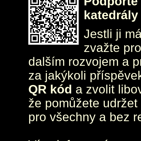
Podpořte 
katedrály
Jestli ji m
zvažte pr
dalším rozvojem a 
za jakýkoli příspěve
QR kód
a zvolit lib
že pomůžete udržet 
pro všechny a bez r