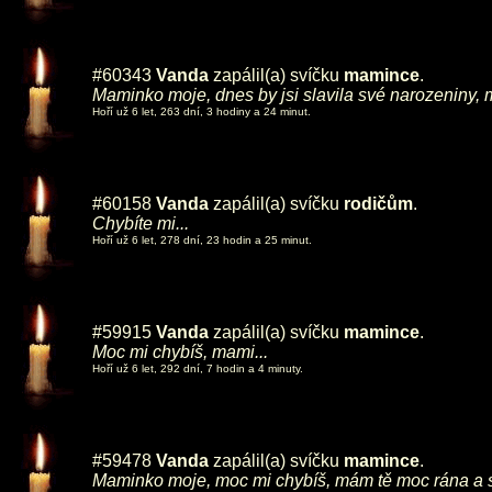
#60343
Vanda
zapálil(a) svíčku
mamince
.
Maminko moje, dnes by jsi slavila své narozeniny, m
Hoří už 6 let, 263 dní, 3 hodiny a 24 minut.
#60158
Vanda
zapálil(a) svíčku
rodičům
.
Chybíte mi...
Hoří už 6 let, 278 dní, 23 hodin a 25 minut.
#59915
Vanda
zapálil(a) svíčku
mamince
.
Moc mi chybíš, mami...
Hoří už 6 let, 292 dní, 7 hodin a 4 minuty.
#59478
Vanda
zapálil(a) svíčku
mamince
.
Maminko moje, moc mi chybíš, mám tě moc rána a 