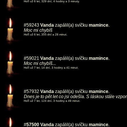
Hoří už 6 let, 329 dní, 4 hodiny a 3 minuty.
#59243
Vanda
zapálil(a) svíčku
mamince
.
Moc mi chybíš
Hoří už 6 let, 355 dní a 28 minut.
#59021
Vanda
zapálil(a) svíčku
mamince
.
Moc mi chybíš...
Hoří už 7 let, 14 dní, 3 hodiny a 41 minut.
#57932
Vanda
zapálil(a) svíčku
mamince
.
Dnes je to pět let co jsi odešla. S láskou stále vz
Hoří už 7 let, 124 dní, 3 hodiny a 49 minut.
#
57500
Vanda
zapálil(a) svíčku
mamince
.