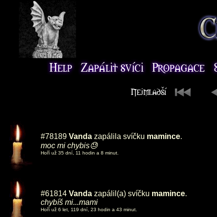
#78189
Vanda
zapálila svíčku
mamince
.
moc mi chybis😓
Hoří už 35 dní, 11 hodin a 8 minut.
#61814
Vanda
zapálil(a) svíčku
mamince
.
chybíš mi...mami
Hoří už 6 let, 119 dní, 23 hodin a 43 minut.