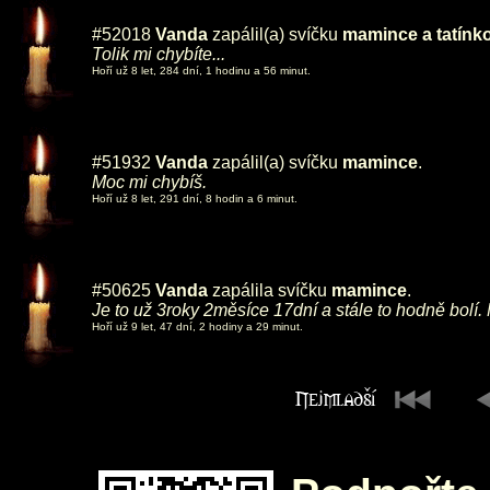
#52018
Vanda
zapálil(a) svíčku
mamince a tatínk
Tolik mi chybíte...
Hoří už 8 let, 284 dní, 1 hodinu a 56 minut.
#51932
Vanda
zapálil(a) svíčku
mamince
.
Moc mi chybíš.
Hoří už 8 let, 291 dní, 8 hodin a 6 minut.
#50625
Vanda
zapálila svíčku
mamince
.
Je to už 3roky 2měsíce 17dní a stále to hodně bolí.
Hoří už 9 let, 47 dní, 2 hodiny a 29 minut.