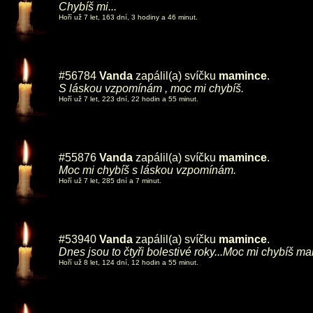
Chybíš mi...
Hoří už 7 let, 163 dní, 3 hodiny a 46 minut.
#56784
Vanda
zapálil(a) svíčku
mamince
.
S láskou vzpomínám , moc mi chybíš.
Hoří už 7 let, 223 dní, 22 hodin a 55 minut.
#55876
Vanda
zapálil(a) svíčku
mamince
.
Moc mi chybíš s láskou vzpomínám.
Hoří už 7 let, 285 dní a 7 minut.
#53940
Vanda
zapálil(a) svíčku
mamince
.
Dnes jsou to čtyři bolestivé roky...Moc mi chybíš ma
Hoří už 8 let, 124 dní, 12 hodin a 55 minut.