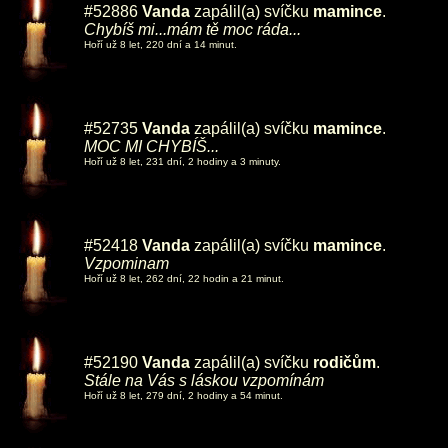
#52886
Vanda
zapálil(a) svíčku
mamince
.
Chybíš mi...mám tě moc ráda...
Hoří už 8 let, 220 dní a 14 minut.
#52735
Vanda
zapálil(a) svíčku
mamince
.
MOC MI CHYBÍŠ...
Hoří už 8 let, 231 dní, 2 hodiny a 3 minuty.
#52418
Vanda
zapálil(a) svíčku
mamince
.
Vzpominam
Hoří už 8 let, 262 dní, 22 hodin a 21 minut.
#52190
Vanda
zapálil(a) svíčku
rodičům
.
Stále na Vás s láskou vzpomínám
Hoří už 8 let, 279 dní, 2 hodiny a 54 minut.