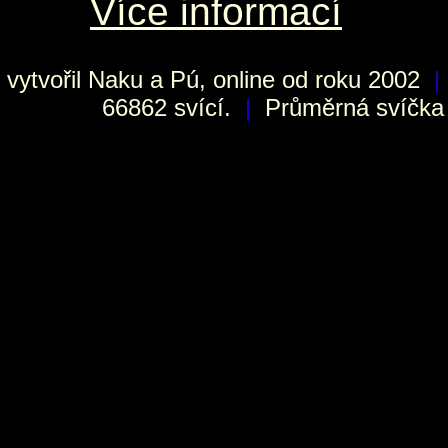
Více informací
vytvořil
Naku
a Pú, online od roku 2002
|
66862 svící.
|
Průměrná svíčka h