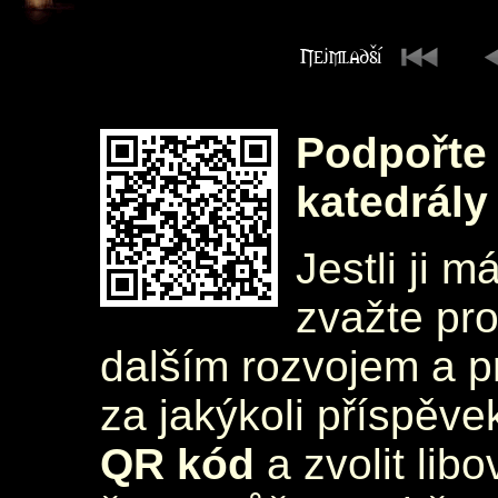
Podpořte 
katedrály
Jestli ji m
zvažte pr
dalším rozvojem a 
za jakýkoli příspěve
QR kód
a zvolit lib