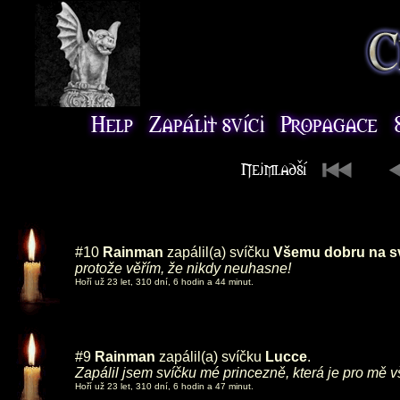
#10
Rainman
zapálil(a) svíčku
Všemu dobru na svě
protože věřím, že nikdy neuhasne!
Hoří už 23 let, 310 dní, 6 hodin a 44 minut.
#9
Rainman
zapálil(a) svíčku
Lucce
.
Zapálil jsem svíčku mé princezně, která je pro mě vš
Hoří už 23 let, 310 dní, 6 hodin a 47 minut.