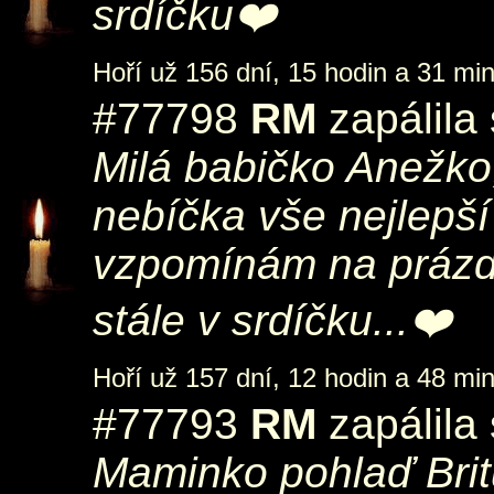
srdíčku❤️
Hoří už 156 dní, 15 hodin a 31 min
#77798
RM
zapálila
Milá babičko Anežko,
nebíčka vše nejlepš
vzpomínám na prázd
stále v srdíčku...❤️
Hoří už 157 dní, 12 hodin a 48 min
#77793
RM
zapálila
Maminko pohlaď Britu