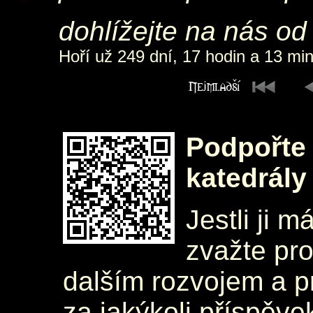
dohlížejte na nás od
Hoří už 249 dní, 17 hodin a 13 min
Podpořte 
katedrály
Jestli ji m
zvažte pr
dalším rozvojem a 
za jakýkoli příspěve