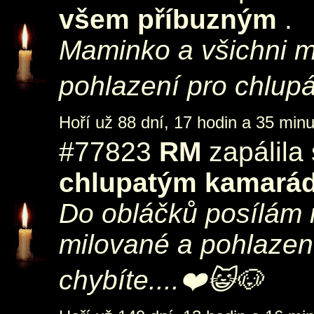
všem příbuzným
.
Maminko a všichni m
pohlazení pro chlup
Hoří už 88 dní, 17 hodin a 35 minu
#77823
RM
zapálila
chlupatým kamará
Do obláčků posílám 
milované a pohlazen
chybíte....❤️😺🐶