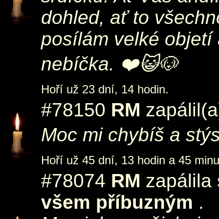
dohled, ať to všech
posílám velké objetí
nebíčka. ❤️😺🐶
Hoří už 23 dní, 14 hodin.
#78150
RM
zapálil(
Moc mi chybíš a stýs
Hoří už 45 dní, 13 hodin a 45 minu
#78074
RM
zapálila
všem příbuzným
.