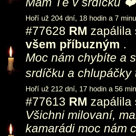
Mám Tě v srdíčku ❤
Hoří už 204 dní, 18 hodin a 7 minu
#77628
RM
zapálila
všem příbuzným
.
Moc nám chybíte a 
srdíčku a chlupáčky 
Hoří už 212 dní, 17 hodin a 56 min
#77613
RM
zapálila
Všichni milovaní, ma
kamarádi moc nám ch