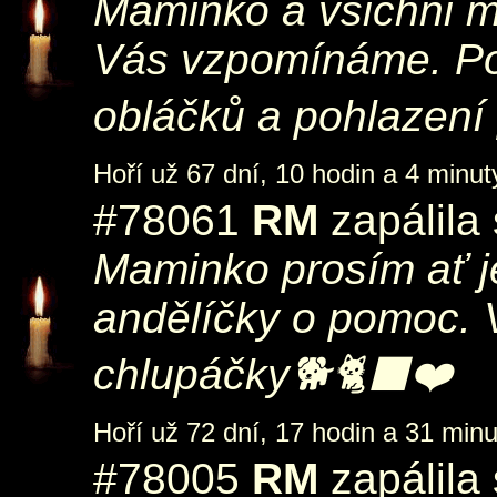
Maminko a všichni mi
Vás vzpomínáme. Po
obláčků a pohlazení 
Hoří už 67 dní, 10 hodin a 4 minut
#78061
RM
zapálila
Maminko prosím ať j
andělíčky o pomoc.
chlupáčky🐕🐈‍⬛❤️
Hoří už 72 dní, 17 hodin a 31 minu
#78005
RM
zapálila