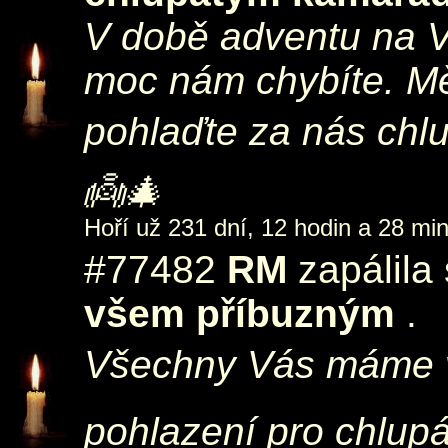
V době adventu na 
moc nám chybíte. Mě
pohlaďte za nás chl
👼🎄
Hoří už 231 dní, 12 hodin a 28 min
#77482
RM
zapálila
všem příbuzným
.
Všechny Vás máme v
pohlazení pro chlup