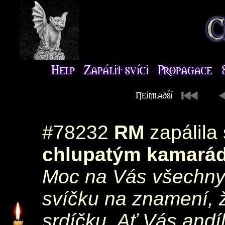
#78232
RM
zapálila
chlupatým kamará
Moc na Vás všechny 
svíčku na znamení, 
srdíčku. Ať Vás andíl