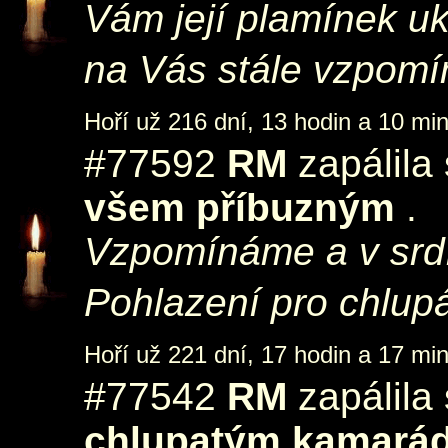
Vám její plamínek uk
na Vás stále vzpom
Hoří už 216 dní, 13 hodin a 10 min
#77592
RM
zapálila
všem příbuzným
.
Vzpomínáme a v srd
Pohlazení pro chlupá
Hoří už 221 dní, 17 hodin a 17 min
#77542
RM
zapálila
chlupatým kamará