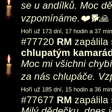
se u andílků. Moc dě
vzpomínáme.❤️🐕🙏
Hoří už 173 dní, 17 hodin a 37 min
#77720
RM
zapálila
chlupatým kamará
Moc mi všichni chyb
za nás chlupáče. V
Hoří už 185 dní, 15 hodin a 36 min
#77677
RM
zapálila
Milý dědečku, dnes je