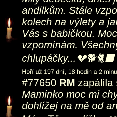
andilkům. Stále vzpo
kolech na výlety a j
Vás s babičkou. Moc 
vzpomínám. Všechny
chlupáčky...💔🐕🐈‍⬛
Hoří už 197 dní, 18 hodin a 2 minu
#77650
RM
zapálila
Maminko moc mi chyb
dohlížej na mě od an