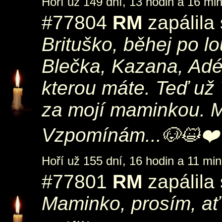
Hoří už 149 dní, 13 hodin a 16 min
#77804
RM
zapálila
Brituško, běhej po l
Blečka, Kazana, Adél
kterou máte. Teď už 
za mojí maminkou. M
Vzpomínám...🐶😺❤️
Hoří už 155 dní, 16 hodin a 11 min
#77801
RM
zapálila
Maminko, prosím, ať