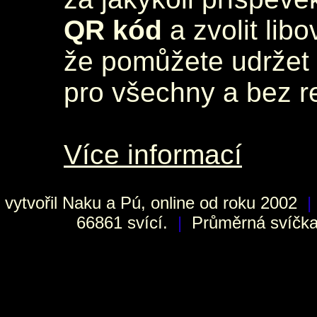
QR kód
a zvolit lib
že pomůžete udržet 
pro všechny a bez r
Více informací
vytvořil
Naku
a Pú, online od roku 2002
|
66861 svící.
|
Průměrná svíčka 