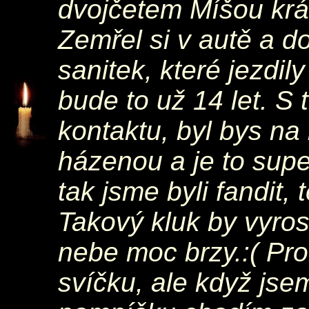
dvojčetem Míšou krá
Zemřel si v autě a d
sanitek, které jezdil
bude to už 14 let. S
kontaktu, byl bys na 
házenou a je to super
tak jsme byli fandit, 
Takový kluk by vyrost
nebe moc brzy.:( Pro
svíčku, ale když jse