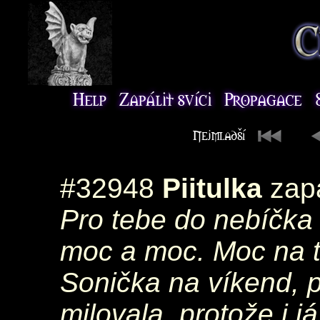
#32948
Piitulka
zapá
Pro tebe do nebíčka
moc a moc. Moc na 
Sonička na víkend, p
milovala, protože i 