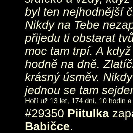
byl ten nejhodnější 
Nikdy na Tebe nezap
přijedu ti obstarat 
moc tam trpí. A když
hodně na dně. Zlatíč
krásný úsměv. Nikd
jednou se tam sejde
Hoří už 13 let, 174 dní, 10 hodin a
#29350
Piitulka
zapá
Babičce
.