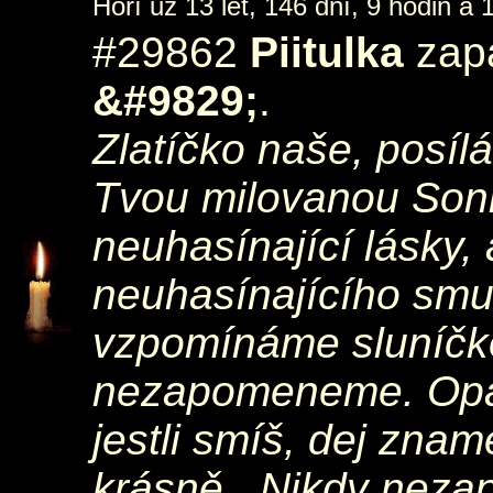
Hoří už 13 let, 146 dní, 9 hodin a 
#29862
Piitulka
zap
&#9829;
.
Zlatíčko naše, posí
Tvou milovanou Soni
neuhasínající lásky,
neuhasínajícího smu
vzpomínáme sluníčk
nezapomeneme. Opat
jestli smíš, dej zna
krásně...Nikdy nez