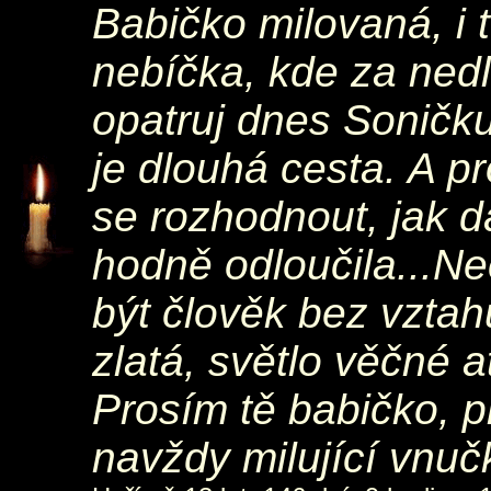
Babičko milovaná, i 
nebíčka, kde za ned
opatruj dnes Soničk
je dlouhá cesta. A p
se rozhodnout, jak dá
hodně odloučila...Ne
být člověk bez vztah
zlatá, světlo věčné a
Prosím tě babičko, p
navždy milující vnuč