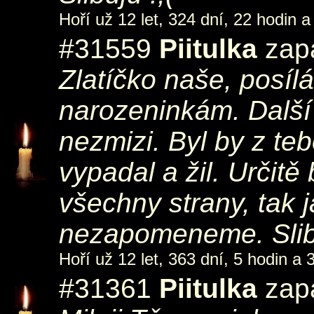
Hoří už 12 let, 324 dní, 22 hodin a
#31559
Piitulka
zapá
Zlatíčko naše, posíl
narozeninkám. Další 
nezmizi. Byl by z teb
vypadal a žil. Určit
všechny strany, tak j
nezapomeneme. Slib
Hoří už 12 let, 363 dní, 5 hodin a 
#31361
Piitulka
zapá