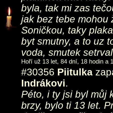
byla, tak mi zas tečo
jak bez tebe mohou ž
Soničkou, taky plaka
byt smutny, a to uz t
voda, smutek setrval
Hoří už 13 let, 84 dní, 18 hodin a 
#30356
Piitulka
zapá
Indrákovi
.
Péto, i ty jsi byl můj
brzy, bylo ti 13 let. 