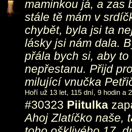
maminkou já, a zas b
stále tě mám v srdíč
chybět, byla jsi ta ne
lásky jsi nám dala. B
přála bych si, aby to
nepřestanu. Přijd p
milující vnučka Petři
Hoří už 13 let, 115 dní, 9 hodin a 
#30323
Piitulka
zapá
Ahoj Zlatíčko naše, t
toho ošklivého 17. dn