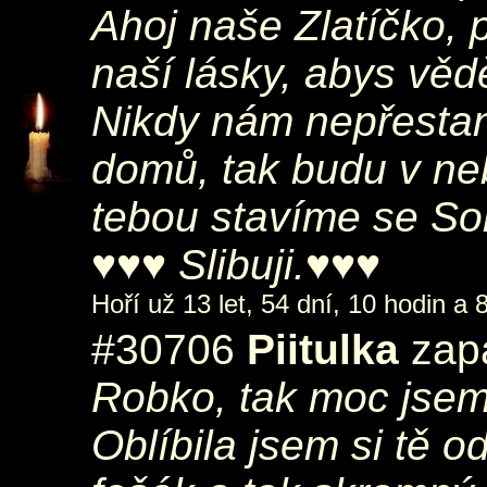
Ahoj naše Zlatíčko, 
naší lásky, abys věd
Nikdy nám nepřestane
domů, tak budu v neb
tebou stavíme se S
♥♥♥ Slibuji.♥♥♥
Hoří už 13 let, 54 dní, 10 hodin a 
#30706
Piitulka
zapá
Robko, tak moc jsem t
Oblíbila jsem si tě od