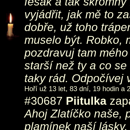
fešák a tak skromný
vyjádřit, jak mě to z
dobře, už toho trápe
muselo být. Robko, 
pozdravuj tam mého
starší než ty a co se
taky rád. Odpočívej v
Hoří už 13 let, 83 dní, 19 hodin a 
#30687
Piitulka
zapá
Ahoj Zlatíčko naše, 
plamínek naší lásky.