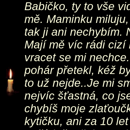
Babičko, ty to vše vi
mě. Maminku miluju, t
tak ji ani nechybím.
Mají mě víc rádi cizí 
vracet se mi nechce
pohár přetekl, kéž b
to už nejde..Je mi sm
nejvíc šťastná, co js
chybíš moje zlaťoučk
kytičku, ani za 10 let