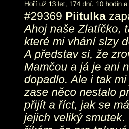
Hoří už 13 let, 174 dní, 10 hodin a
#29369
Piitulka
zapá
Ahoj naše Zlatíčko, t
které mi vhání slzy 
A představ si, že zr
Mamčou a já je ani n
dopadlo. Ale i tak mi
zase něco nestalo p
přijít a říct, jak se m
jejich veliký smutek.