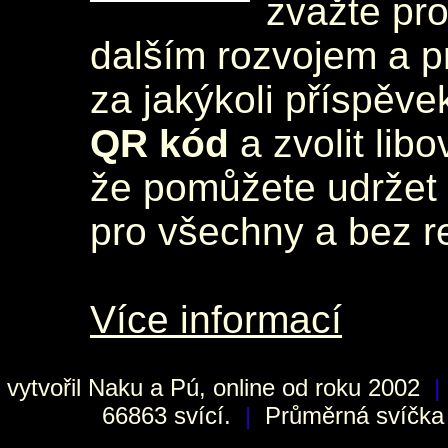
zvažte pr
dalším rozvojem a 
za jakýkoli příspěve
QR kód
a zvolit lib
že pomůžete udržet 
pro všechny a bez r
Více informací
vytvořil
Naku
a Pú, online od roku 2002
|
66863 svící.
|
Průměrná svíčka h