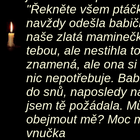
"Řekněte všem ptáč
navždy odešla babič
naše zlatá maminečk
tebou, ale nestihla t
znamená, ale ona si
nic nepotřebuje. Ba
do snů, naposledy n
jsem tě požádala. Mů
obejmout mě? Moc mi
vnučka