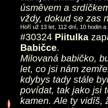
úsměvem a srdíčkem
vždy, dokud se zas 
Hoří už 13 let, 112 dní, 10 hodin a
#30324
Piitulka
zapá
Babičce
.
Milovaná babičko, b
let, co jsi nám zemře
kdybys tady stále by
povídat, tak jako js
kamen. Ale ty vidíš, 