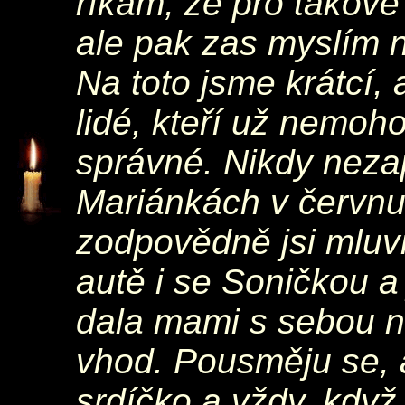
říkám, že pro takové 
ale pak zas myslím na
Na toto jsme krátcí,
lidé, kteří už nemoho
správné. Nikdy nezap
Mariánkách v červnu ř
zodpovědně jsi mluvi
autě i se Soničkou a j
dala mami s sebou na
vhod. Pousměju se, al
srdíčko a vždy, když 