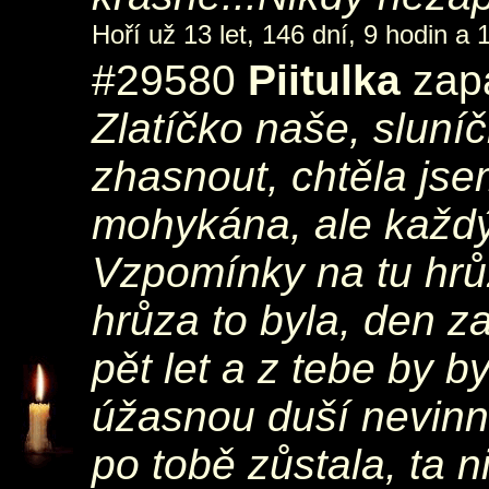
Hoří už 13 let, 146 dní, 9 hodin a 
#29580
Piitulka
zapá
Zlatíčko naše, sluní
zhasnout, chtěla js
mohykána, ale každý 
Vzpomínky na tu hrůz
hrůza to byla, den za
pět let a z tebe by b
úžasnou duší nevinné
po tobě zůstala, ta n