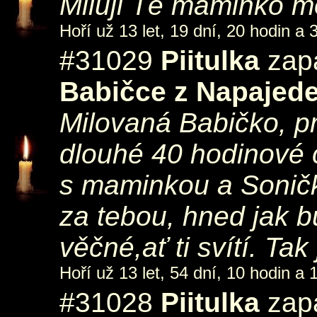
Miluji Tě maminko mo
Hoří už 13 let, 19 dní, 20 hodin a 
#31029
Piitulka
zapá
Babičce z Napajede
Milovaná Babičko, p
dlouhé 40 hodinové 
s maminkou a Soničk
za tebou, hned jak 
věčné,ať ti svítí. Tak
Hoří už 13 let, 54 dní, 10 hodin a 
#31028
Piitulka
zapá