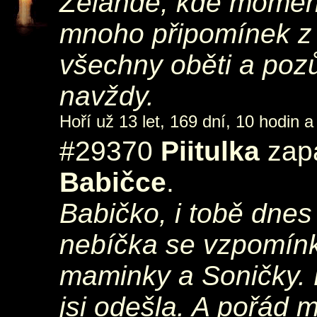
Zélandě, kde momentá
mnoho připomínek z
všechny oběti a pozůs
navždy.
Hoří už 13 let, 169 dní, 10 hodin a
#29370
Piitulka
zapá
Babičce
.
Babičko, i tobě dnes
nebíčka se vzpomín
maminky a Soničky. D
jsi odešla. A pořád m