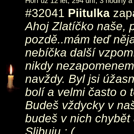
Hoří už 12 let, 294 dní, 3 hodiny a
#32041
Piitulka
zapá
Ahoj Zlatíčko naše, 
pozdě..mám teď nějak
nebíčka další vzpomí
nikdy nezapomeneme
navždy. Byl jsi úžas
bolí a velmi často o 
Budeš vždycky v naš
budeš v nich chybět
Slibuju :,(