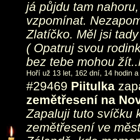
já půjdu tam nahoru
vzpomínat. Nezapomen
Zlatíčko. Měl jsi tady
( Opatruj svou rodink
bez tebe mohou žít.
Hoří už 13 let, 162 dní, 14 hodin a
#29469
Piitulka
zapá
zemětřesení na No
Zapaluji tuto svíčku
zemětřesení ve měs