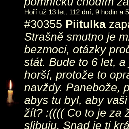
pomníčku chodím zap
Hoří už 13 let, 112 dní, 9 hodin a 
#30355
Piitulka
zapá
Strašně smutno je mi
bezmoci, otázky proč
stát. Bude to 6 let, 
horší, protože to op
navždy. Panebože, po
abys tu byl, aby vaši
žít? :(((( Co to je z
slibuju. Snad je ti k