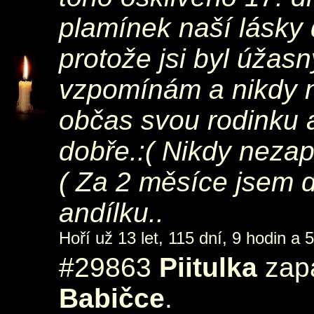
plamínek naší lásky d
protože jsi byl úžasn
vzpomínám a nikdy 
občas svou rodinku a
dobře.:( Nikdy nezap
( Za 2 měsíce jsem 
andílku..
Hoří už 13 let, 115 dní, 9 hodin a 
#29863
Piitulka
zapá
Babičce
.