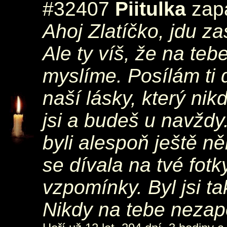
#32407
Piitulka
zapá
Ahoj Zlatíčko, jdu z
Ale ty víš, že na t
myslíme. Posílám ti 
naší lásky, který ni
jsi a budeš u navždy
byli alespoň ještě n
se dívala na tvé fotk
vzpomínky. Byl jsi t
Nikdy na tebe nezapom