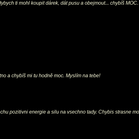
dybych ti mohl koupit dárek, dát pusu a obejmout... chybíš MOC.
tno a chybíš mi tu hodně moc. Myslím na tebe!
chu pozitivni energie a silu na vsechno tady. Chybis strasne moc