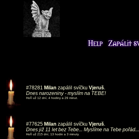
#78281
Milan
zapálil svíčku
Vjeruš
.
Dnes narozeniny - myslím na TEBE!
Hoří už 12 dní, 4 hodiny a 29 minut.
#77625
Milan
zapálil svíčku
Vjeruš
.
Dnes již 11 let bez Tebe... Myslíme na Tebe pořád...
Hoří už 215 dní, 13 hodin a 3 minuty.