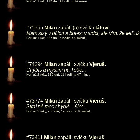
Hoří už 1 rok, 215 dní, 8 hodin a 10 minut.
#75755
Milan
zapálil(a) svíčku
tátovi
.
Mám slzy v očích a bolest v srdci, ale vím, že teď 
Hoří už 1 rok, 227 dní, 6 hodin a 9 minut.
#74294
Milan
zapálil svíčku
Vjeruš
.
Chybíš a myslím na Tebe...
Hoří už 2 roky, 130 dní, 11 hodin a 47 minut.
#73774
Milan
zapálil svíčku
Vjeruš
.
Strašně moc chybíš... 9let...
Hoří už 2 roky, 208 dní, 12 hodin a 10 minut.
#73411
Milan
zapálil svíčku
Vjeruš
.