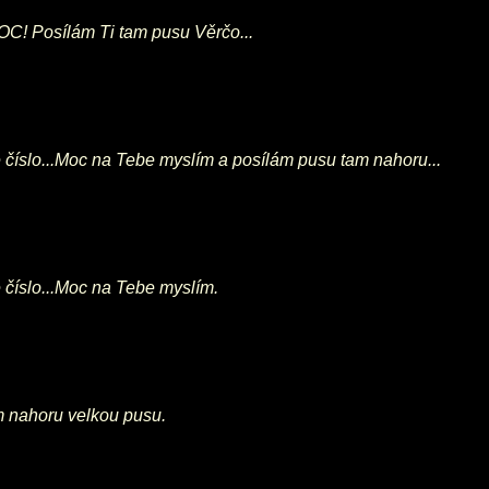
OC! Posílám Ti tam pusu Věrčo...
e číslo...Moc na Tebe myslím a posílám pusu tam nahoru...
e číslo...Moc na Tebe myslím.
am nahoru velkou pusu.