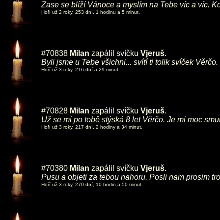
Zase se blíží Vánoce a myslím na Tebe víc a víc. K
Hoří už 2 roky, 253 dní, 1 hodinu a 5 minut.
#70838
Milan
zapálil svíčku
Vjeruš
.
Byli jsme u Tebe všichni... svítí ti tolik svíček Věrčo.
Hoří už 3 roky, 216 dní a 29 minut.
#70828
Milan
zapálil svíčku
Vjeruš
.
Už se mi po tobě stýská 8 let Věrčo. Je mi moc smu
Hoří už 3 roky, 217 dní, 2 hodiny a 34 minut.
#70380
Milan
zapálil svíčku
Vjeruš
.
Pusu a objeti za tebou nahoru. Posli nam prosim tro
Hoří už 3 roky, 270 dní, 10 hodin a 50 minut.