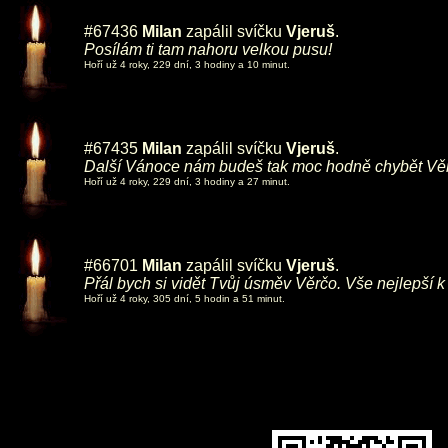
#67436
Milan
zapálil svíčku
Vjeruš
.
Posílám ti tam nahoru velkou pusu!
Hoří už 4 roky, 229 dní, 3 hodiny a 10 minut.
#67435
Milan
zapálil svíčku
Vjeruš
.
Další Vánoce nám budeš tak moc hodně chybět Věrčo
Hoří už 4 roky, 229 dní, 3 hodiny a 27 minut.
#66701
Milan
zapálil svíčku
Vjeruš
.
Přál bych si vidět Tvůj úsměv Věrčo. Vše nejlepší k
Hoří už 4 roky, 305 dní, 5 hodin a 51 minut.