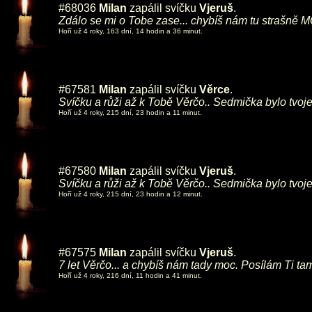
#68036
Milan
zapálil svíčku
Vjeruš
.
Zdálo se mi o Tobe zase... chybíš nám tu strašně M
Hoří už 4 roky, 163 dní, 14 hodin a 36 minut.
#67581
Milan
zapálil svíčku
Věrce
.
Svíčku a růži až k Tobě Věrčo.. Sedmička bylo tvoj
Hoří už 4 roky, 215 dní, 23 hodin a 11 minut.
#67580
Milan
zapálil svíčku
Vjeruš
.
Svíčku a růži až k Tobě Věrčo.. Sedmička bylo tvoj
Hoří už 4 roky, 215 dní, 23 hodin a 12 minut.
#67575
Milan
zapálil svíčku
Vjeruš
.
7 let Věrčo... a chybíš nám tady moc. Posílám Ti t
Hoří už 4 roky, 216 dní, 11 hodin a 41 minut.