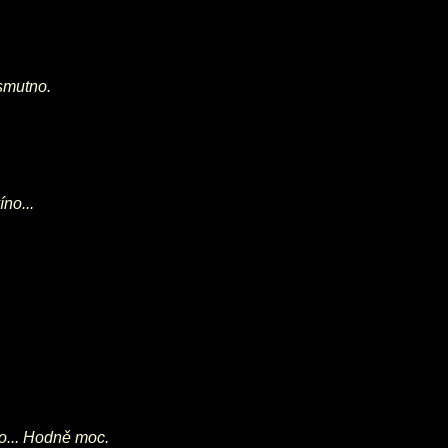
smutno.
no...
o... Hodně moc.