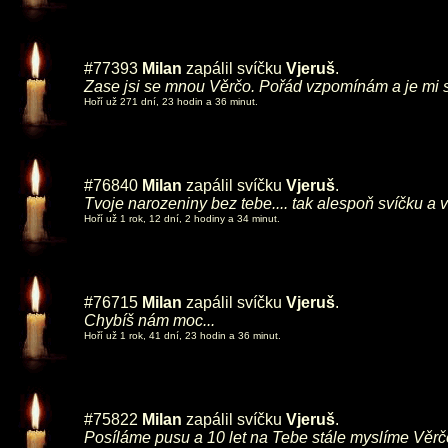
#77393
Milan
zapálil svíčku
Vjeruš
.
Zase jsi se mnou Věrčo. Pořád vzpomínám a je mi 
Hoří už 271 dní, 23 hodin a 36 minut.
#76840
Milan
zapálil svíčku
Vjeruš
.
Tvoje narozeniny bez tebe.... tak alespoň svíčku a ví
Hoří už 1 rok, 12 dní, 2 hodiny a 34 minut.
#76715
Milan
zapálil svíčku
Vjeruš
.
Chybíš nám moc...
Hoří už 1 rok, 41 dní, 23 hodin a 36 minut.
#75822
Milan
zapálil svíčku
Vjeruš
.
Posíláme pusu a 10 let na Tebe stále myslíme Věrč