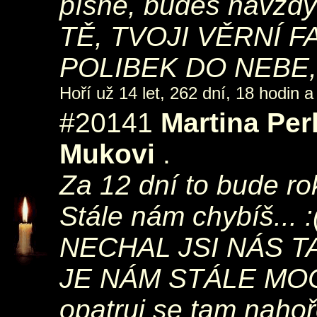
písně, budeš navždy
TĚ, TVOJI VĚRNÍ F
POLIBEK DO NEBE, 
Hoří už 14 let, 262 dní, 18 hodin a
#20141
Martina Pe
Mukovi
.
Za 12 dní to bude rok
Stále nám chybíš...
NECHAL JSI NÁS 
JE NÁM STÁLE MOC S
opatruj se tam naho