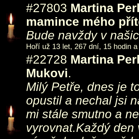
#27803
Martina Pe
mamince mého přít
Bude navždy v našich 
Hoří už 13 let, 267 dní, 15 hodin a
#22728
Martina Pe
Mukovi
.
Milý Petře, dnes je t
opustil a nechal jsi
mi stále smutno a n
vyrovnat.Každý den 