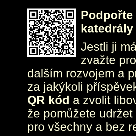
Podpořte 
katedrály
Jestli ji m
zvažte pr
dalším rozvojem a 
za jakýkoli příspěve
QR kód
a zvolit lib
že pomůžete udržet 
pro všechny a bez r