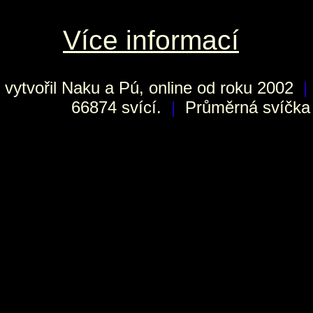
Více informací
vytvořil
Naku
a Pú, online od roku 2002
|
66874 svící.
|
Průměrná svíčka h