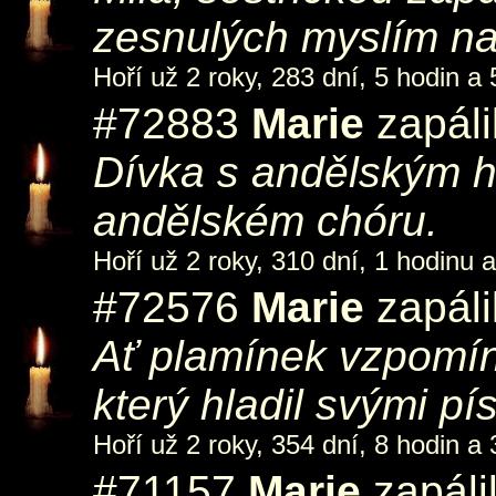
zesnulých myslím na
Hoří už 2 roky, 283 dní, 5 hodin a 
#72883
Marie
zapáli
Dívka s andělským h
andělském chóru.
Hoří už 2 roky, 310 dní, 1 hodinu 
#72576
Marie
zapáli
Ať plamínek vzpomín
který hladil svými pís
Hoří už 2 roky, 354 dní, 8 hodin a 
#71157
Marie
zapáli