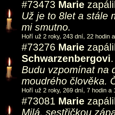
#73473
Marie
zapáli
Už je to 8let a stále
mi smutno.
Hoří už 2 roky, 243 dní, 22 hodin a
#73276
Marie
zapáli
Schwarzenbergovi
.
Budu vzpomínat na dů
moudrého člověka. Č
Hoří už 2 roky, 269 dní, 7 hodin a 
#73081
Marie
zapáli
Milá, sestřičkou zápa