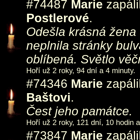
#74487
Marie
zapáli
Postlerové
.
Odešla krásná žena 
neplnila stránky bul
oblíbená. Světlo věčné
Hoří už 2 roky, 94 dní a 4 minuty.
#74346
Marie
zapáli
Baštovi
.
Čest jeho památce.
Hoří už 2 roky, 121 dní, 10 hodin 
#73847
Marie
zapáli