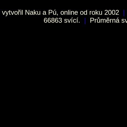
vytvořil
Naku
a Pú, online od roku 2002
|
66863 svící.
|
Průměrná sví