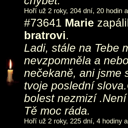
chybět.
Hoří už 2 roky, 204 dní, 20 hodin a
#73641
Marie
zapáli
bratrovi
.
Ladi, stále na Tebe 
nevzpomněla a nebol
nečekaně, ani jsme s
tvoje poslední slova
bolest nezmizí .Není
Tě moc ráda.
Hoří už 2 roky, 225 dní, 4 hodiny a