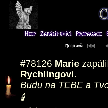
#78126
Marie
zapáli
Rychlingovi
.
Budu na TEBE a Tvou
🕯