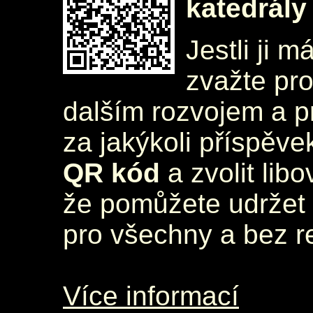
katedrály
Jestli ji m
zvažte pr
dalším rozvojem a 
za jakýkoli příspěve
QR kód
a zvolit lib
že pomůžete udržet 
pro všechny a bez r
Více informací