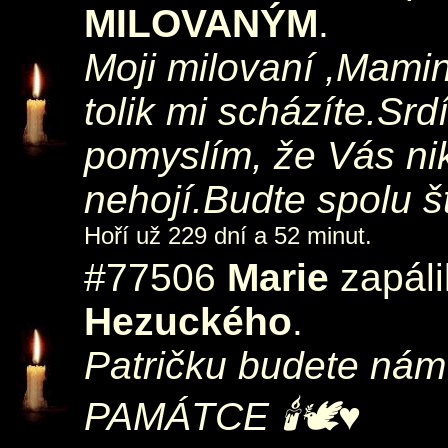
MILOVANÝM
.
Moji milovaní ,Mamin
tolik mi scházíte.Srd
pomyslím, že Vás ni
nehojí.Budte spolu št
Hoří už 229 dní a 52 minut.
#77506
Marie
zapáli
Hezuckého
.
Patričku budete ná
PAMÁTCE 🕯🕊♥️