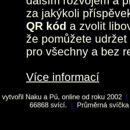
dalším rozvojem a 
za jakýkoli příspěve
QR kód
a zvolit lib
že pomůžete udržet 
pro všechny a bez r
Více informací
vytvořil
Naku
a Pú, online od roku 2002
|
66868 svící.
|
Průměrná svíčka h