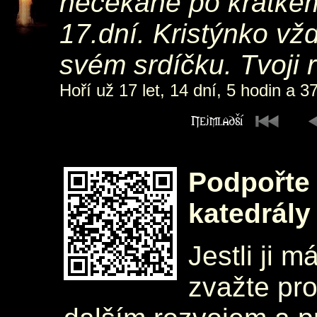
nečekaně po krátkém 
17.dní. Kristýnko vž
svém srdíčku. Tvoji r
Hoří už 17 let, 14 dní, 5 hodin a 3
Podpořte 
katedrály
Jestli ji m
zvažte pr