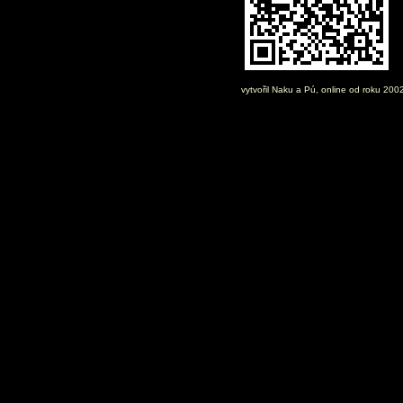
vytvořil
Naku
a Pú, online od roku 200