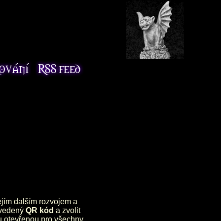
jejím dalším rozvojem a
uvedený
QR kód
a zvolit
lu otevřenou pro všechny