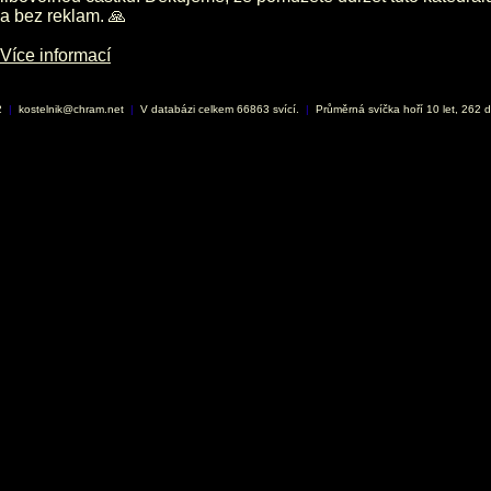
a bez reklam. 🙏
Více informací
2
|
kostelnik@chram.net
|
V databázi celkem 66863 svící.
|
Průměrná svíčka hoří 10 let, 262 d