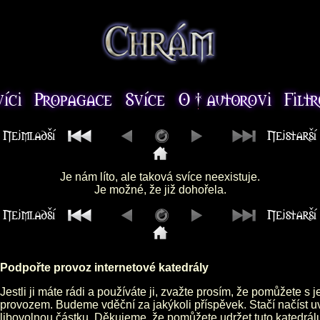
Je nám líto, ale taková svíce neexistuje.
Je možné, že již dohořela.
Podpořte provoz internetové katedrály
Jestli ji máte rádi a používáte ji, zvažte prosím, že pomůžete s 
provozem. Budeme vděční za jakýkoli příspěvek. Stačí načíst 
libovolnou částku. Děkujeme, že pomůžete udržet tuto katedrá