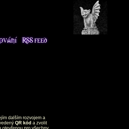
jejím dalším rozvojem a
uvedený
QR kód
a zvolit
lu otevřenou pro všechny