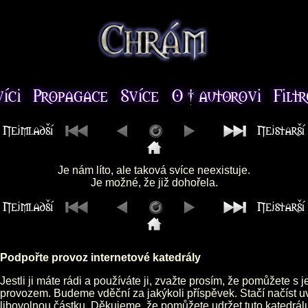
Je nám líto, ale taková svíce neexistuje.
Je možné, že již dohořela.
Podpořte provoz internetové katedrály
Jestli ji máte rádi a používáte ji, zvažte prosím, že pomůžete s 
provozem. Budeme vděční za jakýkoli příspěvek. Stačí načíst 
libovolnou částku. Děkujeme, že pomůžete udržet tuto katedrá