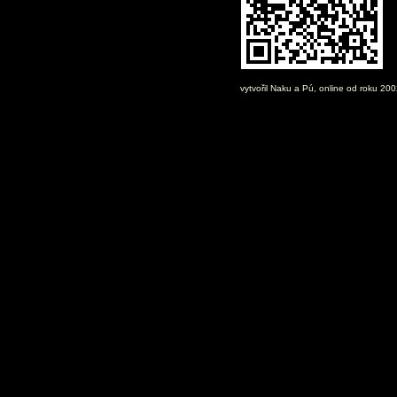
vytvořil
Naku
a Pú, online od roku 20