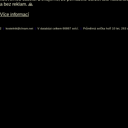
a bez reklam. 🙏
Více informací
02
|
kostelnik@chram.net
|
V databázi celkem 66867 svící.
|
Průměrná svíčka hoří 10 let, 263 