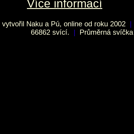
Více informací
vytvořil
Naku
a Pú, online od roku 2002
|
66862 svící.
|
Průměrná svíčka h