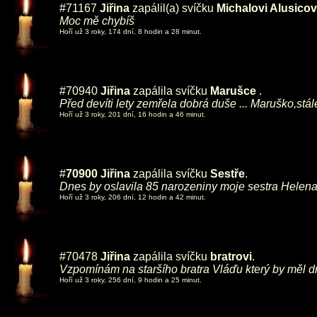
#71167
Jiřina
zapálil(a) svíčku
Michalovi Alusicov
Moc mě chybíš
Hoří už 3 roky, 174 dní, 8 hodin a 28 minut.
#70940
Jiřina
zapálila svíčku
Marušce
.
Před devíti lety zemřela dobrá duše ... Maruško,st
Hoří už 3 roky, 201 dní, 16 hodin a 46 minut.
#
70900
Jiřina
zapálila svíčku
Sestře
.
Dnes by oslavila 85 narozeniny moje sestra Helena
Hoří už 3 roky, 206 dní, 12 hodin a 42 minut.
#70478
Jiřina
zapálila svíčku
bratrovi
.
Vzpomínám na staršího bratra Vláďu který by měl d
Hoří už 3 roky, 256 dní, 9 hodin a 25 minut.