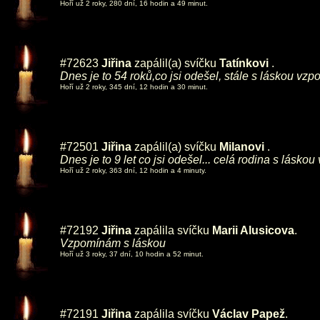
Hoří už 2 roky, 280 dní, 16 hodin a 49 minut.
#72623
Jiřina
zapálil(a) svíčku
Tatínkovi
.
Dnes je to 54 roků,co jsi odešel, stále s láskou vzp
Hoří už 2 roky, 345 dní, 12 hodin a 30 minut.
#72501
Jiřina
zapálil(a) svíčku
Milanovi
.
Dnes je to 9 let co jsi odešel... celá rodina s lásko
Hoří už 2 roky, 363 dní, 12 hodin a 4 minuty.
#72192
Jiřina
zapálila svíčku
Marii Alusicova
.
Vzpomínám s láskou
Hoří už 3 roky, 37 dní, 10 hodin a 52 minut.
#72191
Jiřina
zapálila svíčku
Václav Papež
.