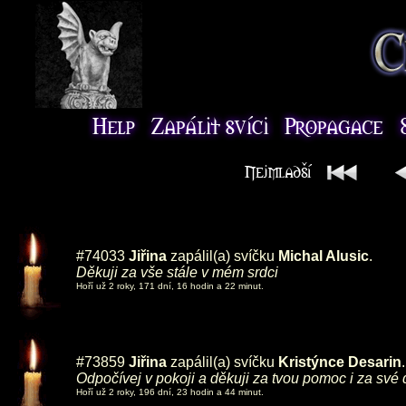
#74033
Jiřina
zapálil(a) svíčku
Michal Alusic
.
Děkuji za vše stále v mém srdci
Hoří už 2 roky, 171 dní, 16 hodin a 22 minut.
#73859
Jiřina
zapálil(a) svíčku
Kristýnce Desarin
.
Odpočívej v pokoji a děkuji za tvou pomoc i za své d
Hoří už 2 roky, 196 dní, 23 hodin a 44 minut.