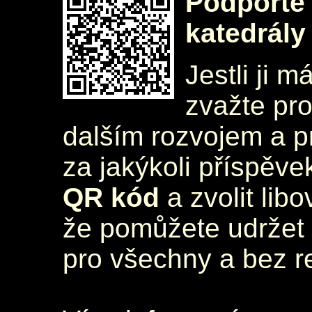
Podpořte 
katedrály
Jestli ji m
zvažte pr
dalším rozvojem a 
za jakýkoli příspěve
QR kód
a zvolit lib
že pomůžete udržet 
pro všechny a bez r