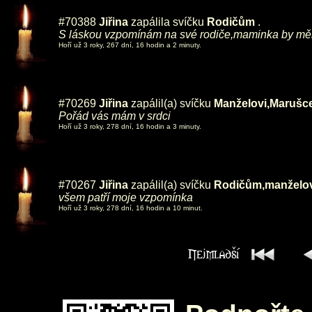
#70388
Jiřina
zapálila svíčku
Rodičům
.
S láskou vzpomínám na své rodiče,maminka by měla 
Hoří už 3 roky, 267 dní, 16 hodin a 2 minuty.
#70269
Jiřina
zapálil(a) svíčku
Manželovi,Marušce
Pořád vás mám v srdci
Hoří už 3 roky, 278 dní, 16 hodin a 3 minuty.
#70267
Jiřina
zapálil(a) svíčku
Rodičům,manželo
všem patří moje vzpomínka
Hoří už 3 roky, 278 dní, 16 hodin a 10 minut.