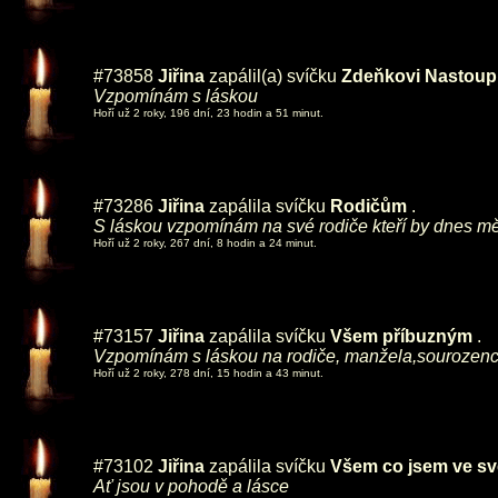
#73858
Jiřina
zapálil(a) svíčku
Zdeňkovi Nastoupi
Vzpomínám s láskou
Hoří už 2 roky, 196 dní, 23 hodin a 51 minut.
#73286
Jiřina
zapálila svíčku
Rodičům
.
S láskou vzpomínám na své rodiče kteří by dnes měl
Hoří už 2 roky, 267 dní, 8 hodin a 24 minut.
#73157
Jiřina
zapálila svíčku
Všem příbuzným
.
Vzpomínám s láskou na rodiče, manžela,sourozence,
Hoří už 2 roky, 278 dní, 15 hodin a 43 minut.
#73102
Jiřina
zapálila svíčku
Všem co jsem ve sv
Ať jsou v pohodě a lásce