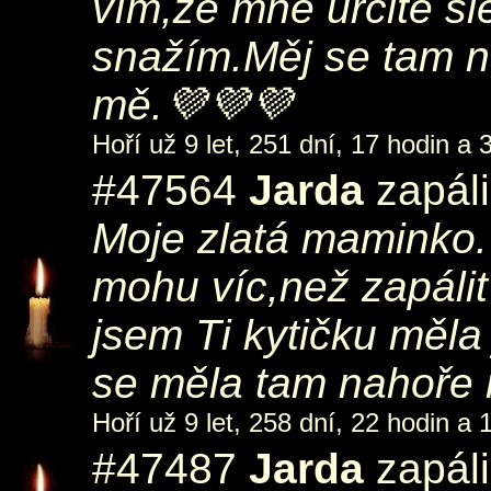
vím,že mně určitě sl
snažím.Měj se tam n
mě.💜💜💜
Hoří už 9 let, 251 dní, 17 hodin a 
#47564
Jarda
zapáli
Moje zlatá maminko.
mohu víc,než zapálit
jsem Ti kytičku měla j
se měla tam nahoře m
Hoří už 9 let, 258 dní, 22 hodin a 
#47487
Jarda
zapáli