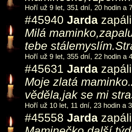
Hoří už 9 let, 351 dní, 20 hodin a 
#45940
Jarda
zapáli
Milá maminko,zapaluj
tebe stálemyslím.Str
Hoří už 9 let, 355 dní, 22 hodin a 
#45631
Jarda
zapáli
Moje zlatá maminko.Z
věděla,jak se mi straš
Hoří už 10 let, 11 dní, 23 hodin a 
#45558
Jarda
zapáli
Maminečko,další týden