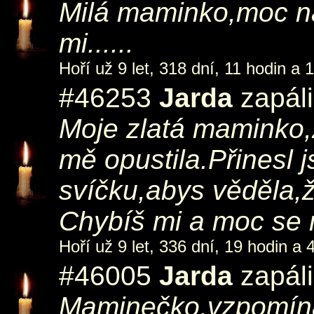
Milá maminko,moc n
mi......
Hoří už 9 let, 318 dní, 11 hodin a 
#46253
Jarda
zapáli
Moje zlatá maminko,z
mě opustila.Přinesl js
svíčku,abys věděla,
Chybíš mi a moc se mi
Hoří už 9 let, 336 dní, 19 hodin a 
#46005
Jarda
zapáli
Maminečko,vzpomíná