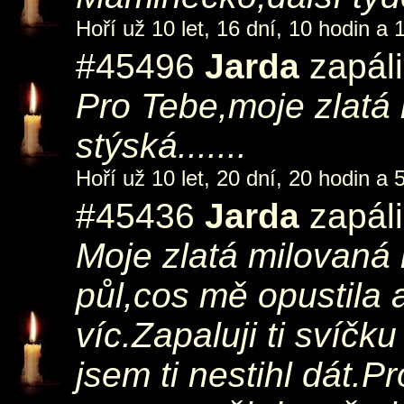
Hoří už 10 let, 16 dní, 10 hodin a 
#45496
Jarda
zapáli
Pro Tebe,moje zlatá
stýská.......
Hoří už 10 let, 20 dní, 20 hodin a 
#45436
Jarda
zapáli
Moje zlatá milovaná
půl,cos mě opustila 
víc.Zapaluji ti svíč
jsem ti nestihl dát.