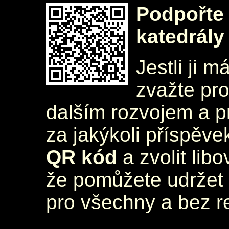
Podpořte 
katedrály
Jestli ji m
zvažte pr
dalším rozvojem a 
za jakýkoli příspěve
QR kód
a zvolit lib
že pomůžete udržet 
pro všechny a bez r