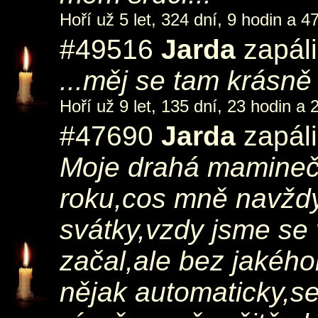
Hoří už 5 let, 324 dní, 9 hodin a 4
#49516
Jarda
zapáli
...měj se tam krásně
Hoří už 9 let, 135 dní, 23 hodin a 
#47690
Jarda
zapáli
Moje drahá maminečk
roku,cos mně navždy 
svátky,vzdy jsme se v
začal,ale bez jakého
nějak automaticky,s