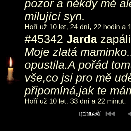
pozor a někdy mě al
milující syn.
Hoří už 10 let, 24 dní, 22 hodin a 
#45342
Jarda
zapáli
Moje zlatá maminko.
opustila.A pořád tom
vše,co jsi pro mě udě
připomíná,jak te má
Hoří už 10 let, 33 dní a 22 minut.