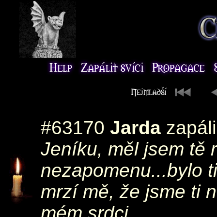
#63170
Jarda
zapáli
Jeníku, měl jsem tě 
nezapomenu...bylo ti
mrzí mě, že jsme ti 
mém srdci...