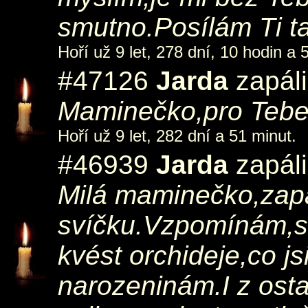
smutno.Posílám Ti 
Hoří už 9 let, 278 dní, 10 hodin a 
#47126
Jarda
zapáli
Maminečko,pro Tebe
Hoří už 9 let, 282 dní a 51 minut.
#46939
Jarda
zapáli
Milá maminečko,zapal
svíčku.Vzpomínám,st
kvést orchideje,co j
narozeninám.I z osta