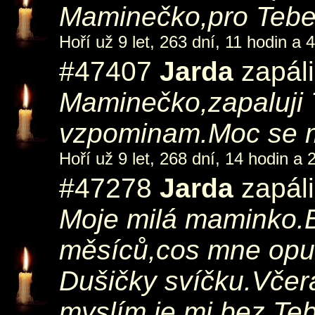
Maminečko,pro Tebe
Hoří už 9 let, 263 dní, 11 hodin a 
#47407
Jarda
zapáli
Maminečko,zapaluji T
vzpominam.Moc se m
Hoří už 9 let, 268 dní, 14 hodin a 
#47278
Jarda
zapáli
Moje milá maminko.Bl
měsíců,cos mne opus
Dušičky svíčku.Včer
myslím,je mi bez Te