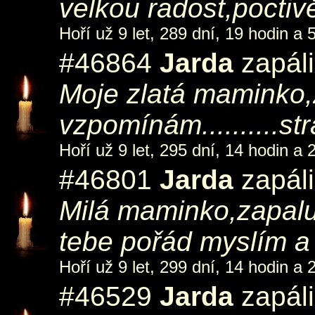
velkou radost,poctivě
Hoří už 9 let, 289 dní, 19 hodin a 
#46864
Jarda
zapáli
Moje zlatá maminko,z
vzpomínám..........str
Hoří už 9 let, 295 dní, 14 hodin a 
#46801
Jarda
zapáli
Milá maminko,zapaluj
tebe pořád myslím a 
Hoří už 9 let, 299 dní, 14 hodin a 
#46529
Jarda
zapáli