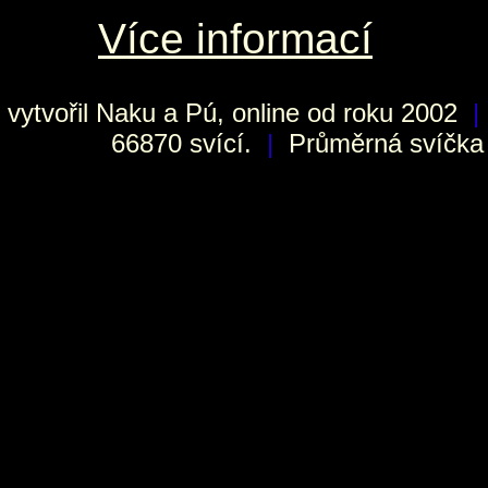
Více informací
vytvořil
Naku
a Pú, online od roku 2002
|
66870 svící.
|
Průměrná svíčka h