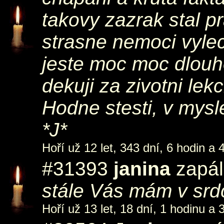
takovy zazrak stal p
strasne nemoci vyleci
jeste moc moc dlouh
dekuji za zivotni lek
Hodne stesti, v mysl
*J*
Hoří už 12 let, 343 dní, 6 hodin a 
#31393
janina
zapál
stále Vás mám v srd
Hoří už 13 let, 18 dní, 1 hodinu a 