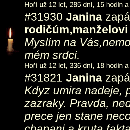
Hoří už 12 let, 285 dní, 15 hodin a
#31930
Janina
zapál
rodičúm,manželovi 
Myslím na Vás,nemo
mém srdci.
Hoří už 12 let, 336 dní, 18 hodin a
#31821
Janina
zapál
Kdyz umira nadeje, p
zazraky. Pravda, nede
prece jen stane nec
chapani a kruta fakt