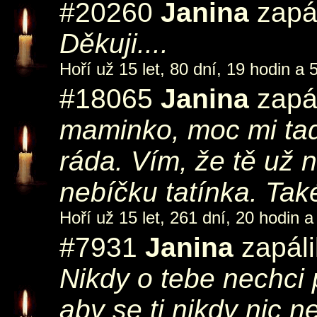
#20260
Janina
zapál
Děkuji....
Hoří už 15 let, 80 dní, 19 hodin a 
#18065
Janina
zapál
maminko, moc mi ta
ráda. Vím, že tě už 
nebíčku tatínka. Ta
Hoří už 15 let, 261 dní, 20 hodin a
#7931
Janina
zapáli
Nikdy o tebe nechci př
aby se ti nikdy nic n