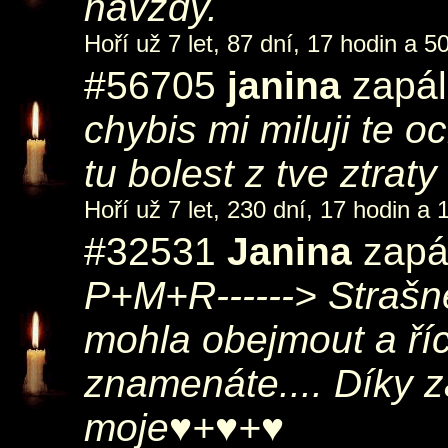
navždy.
Hoří už 7 let, 87 dní, 17 hodin a 5
#56705
janina
zapál
chybis mi miluji te 
tu bolest z tve ztrat
Hoří už 7 let, 230 dní, 17 hodin a 
#32531
Janina
zapál
P+M+R------> Strašn
mohla obejmout a ří
znamenáte.... Díky z
moje♥+♥+♥