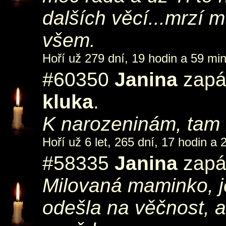
dalších věcí...mrzí 
všem.
Hoří už 279 dní, 19 hodin a 59 min
#60350
Janina
zapál
kluka
.
K narozeninám, tam 
Hoří už 6 let, 265 dní, 17 hodin a 
#58335
Janina
zapál
Milovaná maminko, je
odešla na věčnost, 