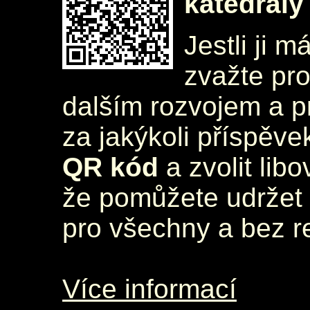
katedrály
Jestli ji m
zvažte pr
dalším rozvojem a 
za jakýkoli příspěve
QR kód
a zvolit lib
že pomůžete udržet 
pro všechny a bez r
Více informací