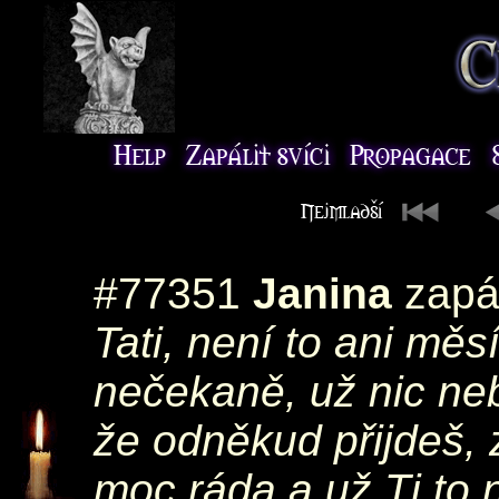
#77351
Janina
zapál
Tati, není to ani měs
nečekaně, už nic ne
že odněkud přijdeš, 
moc ráda a už Ti to 