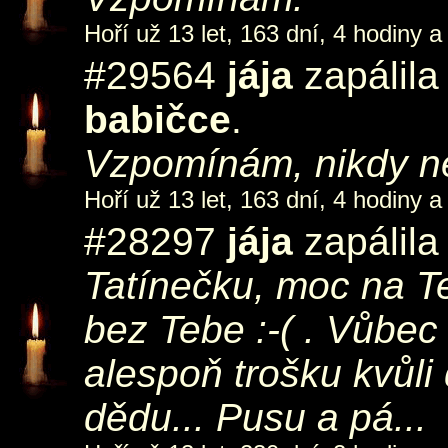
Hoří už 13 let, 163 dní, 4 hodiny a
#29564
jája
zapálila
babičce
.
Vzpomínám, nikdy 
Hoří už 13 let, 163 dní, 4 hodiny a
#28297
jája
zapálila
Tatínečku, moc na Te
bez Tebe :-( . Vůbec
alespoň trošku kvůli
dědu... Pusu a pá...