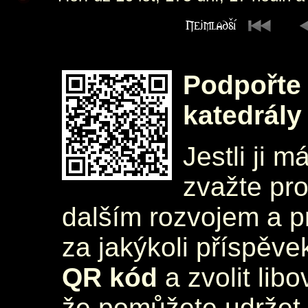
Podpořte 
katedrály
Jestli ji m
zvažte pr
dalším rozvojem a 
za jakýkoli příspěve
QR kód
a zvolit lib
že pomůžete udržet 