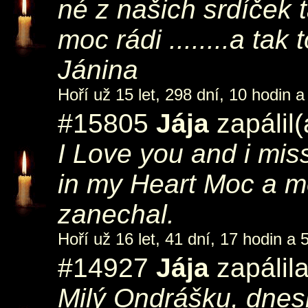
né z našich srdíček
moc rádi ........a ta
Jánina
Hoří už 15 let, 298 dní, 10 hodin a
#15805
Jája
zapálil
I Love you and i mis
in my Heart Moc a mo
zanechal.
Hoří už 16 let, 41 dní, 17 hodin a 
#14927
Jája
zapálil
Milý Ondrášku, dnesk