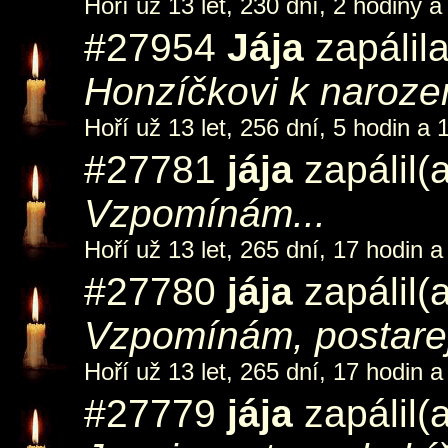
Hoří už 13 let, 230 dní, 2 hodiny a
#27954
Jája
zapálil
Honzíčkovi k naroze
Hoří už 13 let, 256 dní, 5 hodin a 
#27781
jája
zapálil(
Vzpomínám...
Hoří už 13 let, 265 dní, 17 hodin a
#27780
jája
zapálil(
Vzpomínám, postarej
Hoří už 13 let, 265 dní, 17 hodin a
#27779
jája
zapálil(