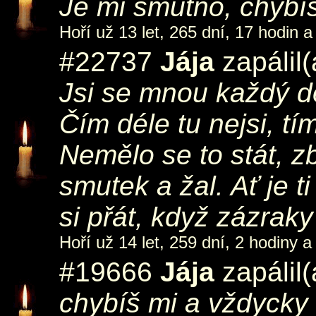
Je mi smutno, chybíš
Hoří už 13 let, 265 dní, 17 hodin a
#22737
Jája
zapálil
Jsi se mnou každý de
Čím déle tu nejsi, t
Nemělo se to stát, 
smutek a žal. Ať je ti
si přát, když zázrak
Hoří už 14 let, 259 dní, 2 hodiny a
#19666
Jája
zapálil
chybíš mi a vždycky