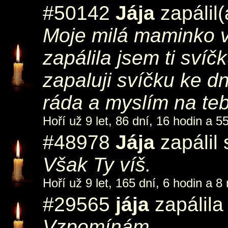
#50142
Jája
zapálil
Moje milá maminko v
zapálila jsem ti svíč
zapaluji svíčku ke d
ráda a myslím na te
Hoří už 9 let, 86 dní, 16 hodin a 5
#48978
Jája
zapálil
Však Ty víš.
Hoří už 9 let, 165 dní, 6 hodin a 8
#29565
jája
zapálila
Vzpomínám.