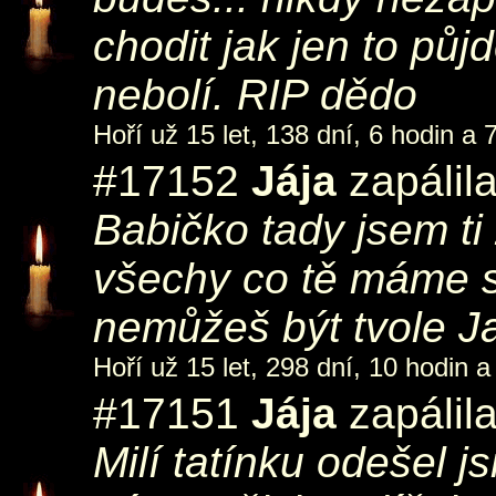
chodit jak jen to půjde
nebolí. RIP dědo
Hoří už 15 let, 138 dní, 6 hodin a 
#17152
Jája
zapálil
Babičko tady jsem ti
všechy co tě máme st
nemůžeš být tvole J
Hoří už 15 let, 298 dní, 10 hodin a
#17151
Jája
zapálil
Milí tatínku odešel j