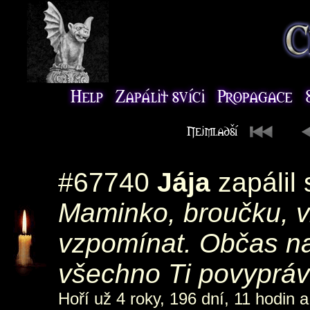
#67740
Jája
zapálil
Maminko, broučku, 
vzpomínat. Občas na
všechno Ti povypráv
Hoří už 4 roky, 196 dní, 11 hodin a