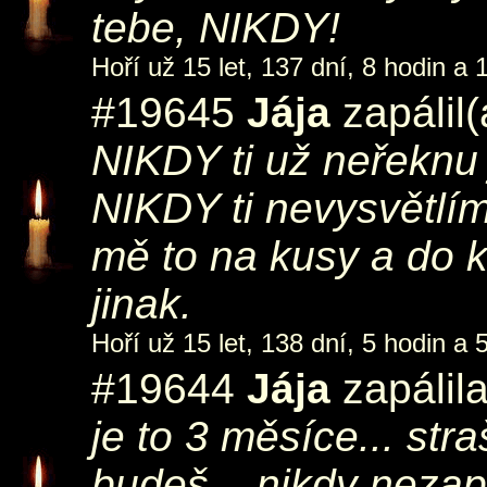
tebe, NIKDY!
Hoří už 15 let, 137 dní, 8 hodin a 
#19645
Jája
zapálil
NIKDY ti už neřeknu
NIKDY ti nevysvětlím 
mě to na kusy a do 
jinak.
Hoří už 15 let, 138 dní, 5 hodin a 
#19644
Jája
zapálil
je to 3 měsíce... st
budeš... nikdy neza