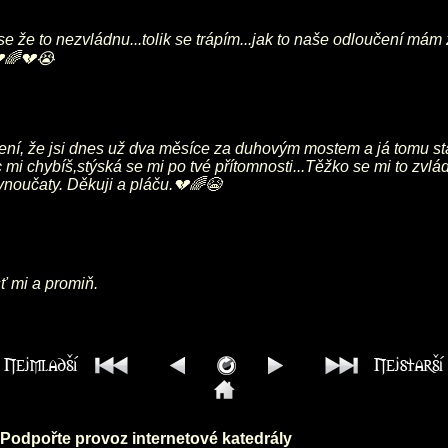
m se že to nezvládnu...tolik se trápím...jak to naše odloučení m
💔🌈💔😭
lení, že jsi dnes už dva měsíce za duhovým mostem a já tomu stá
 mi chybíš,stýská se mi po tvé přítomnosti...Těžko se mi to zvl
a vnoučaty. Děkuji a pláču.💔🌈😭
ť mi a promiň.
Podpořte provoz internetové katedrály