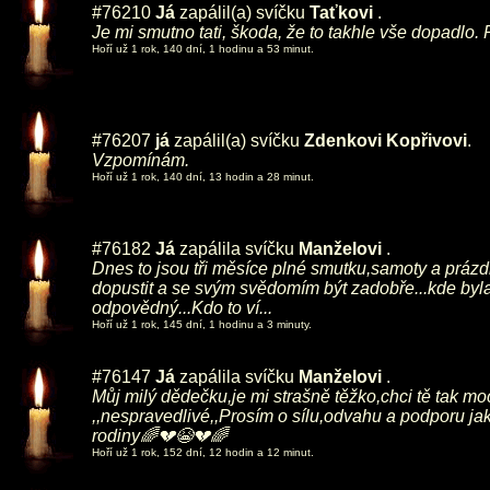
#76210
Já
zapálil(a) svíčku
Taťkovi
.
Je mi smutno tati, škoda, že to takhle vše dopadlo.
Hoří už 1 rok, 140 dní, 1 hodinu a 53 minut.
#76207
já
zapálil(a) svíčku
Zdenkovi Kopřivovi
.
Vzpomínám.
Hoří už 1 rok, 140 dní, 13 hodin a 28 minut.
#76182
Já
zapálila svíčku
Manželovi
.
Dnes to jsou tři měsíce plné smutku,samoty a práz
dopustit a se svým svědomím být zadobře...kde byla 
odpovědný...Kdo to ví...
Hoří už 1 rok, 145 dní, 1 hodinu a 3 minuty.
#76147
Já
zapálila svíčku
Manželovi
.
Můj milý dědečku,je mi strašně těžko,chci tě tak moc 
,,nespravedlivé,,Prosím o sílu,odvahu a podporu jak
rodiny🌈💔😭💔🌈
Hoří už 1 rok, 152 dní, 12 hodin a 12 minut.