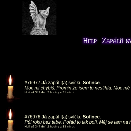
#76977
Já
zapálil(a) svíčku
Sofince
.
Moc mi chybíš. Promin že jsem to nestihla. Moc mě t
Hoří už 347 dní, 2 hodiny a 31 minut.
#76976
Já
zapálil(a) svíčku
Sofince
.
Půl roku bez tebe. Pořád to tak bolí. Měj se tam n
Hoří už 347 dní, 2 hodiny a 33 minut.