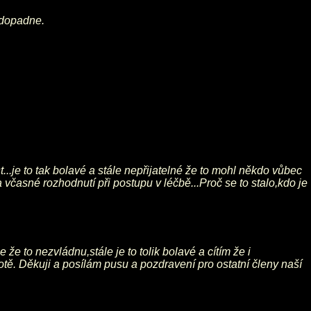
s dopadne.
je to tak bolavé a stále nepřijatelné že to mohl někdo vůbec
včasné rozhodnutí při postupu v léčbě...Proč se to stalo,kdo je
že to nezvládnu,stále je to tolik bolavé a cítím že i
notě. Děkuji a posílám pusu a pozdravení pro ostatní členy naší