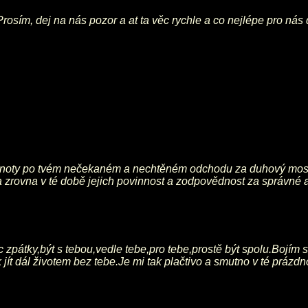
 Prosím, dej na nás pozor a at ta věc rychle a co nejlépe pro ná
dnoty po tvém nečekaném a nechtěném odchodu za duhový most...
zrovna v té době jejich povinnost a zodpovědnost za správné a 
zpátky,být s tebou,vedle tebe,pro tebe,prostě být spolu.Bojím se 
 jít dál životem bez tebe.Je mi tak plačtivo a smutno v té prázd