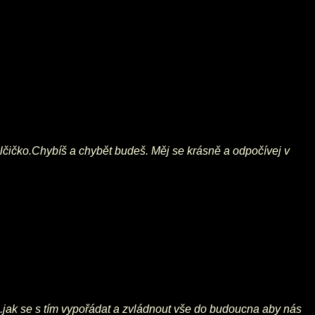
olčičko.Chybíš a chybět budeš. Měj se krásně a odpočívej v
...jak se s tím vypořádat a zvládnout vše do budoucna aby nás