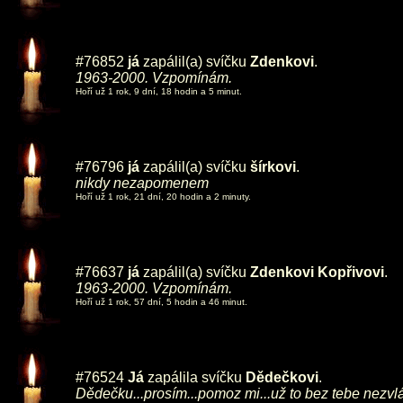
#76852
já
zapálil(a) svíčku
Zdenkovi
.
1963-2000. Vzpomínám.
Hoří už 1 rok, 9 dní, 18 hodin a 5 minut.
#76796
já
zapálil(a) svíčku
šírkovi
.
nikdy nezapomenem
Hoří už 1 rok, 21 dní, 20 hodin a 2 minuty.
#76637
já
zapálil(a) svíčku
Zdenkovi Kopřivovi
.
1963-2000. Vzpomínám.
Hoří už 1 rok, 57 dní, 5 hodin a 46 minut.
#76524
Já
zapálila svíčku
Dědečkovi
.
Dědečku...prosím...pomoz mi...už to bez tebe nezvl