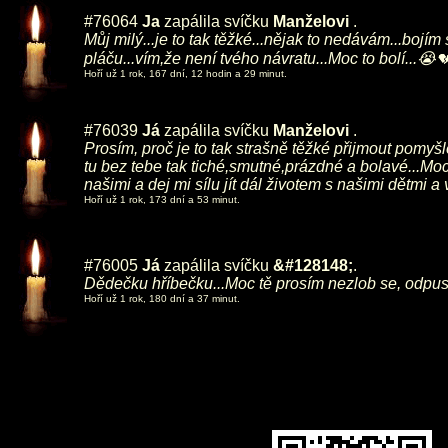
#76064
Ja
zapálila svíčku
Manželovi
.
Můj milý...je to tak těžké...nějak to nedávám...bojí
pláču...vím,že není tvého návratu...Moc to bolí...😭
Hoří už 1 rok, 167 dní, 12 hodin a 29 minut.
#76039
Já
zapálila svíčku
Manželovi
.
Prosím, proč je to tak strašně těžké přijmout pomyš
tu bez tebe tak tiché,smutné,prázdné a bolavé...Moc
našimi a dej mi sílu jít dál životem s našimi dětmi 
Hoří už 1 rok, 173 dní a 53 minut.
#76005
Já
zapálila svíčku
&#128148;
.
Dědečku hříbečku...Moc tě prosím nezlob se, odpus
Hoří už 1 rok, 180 dní a 37 minut.