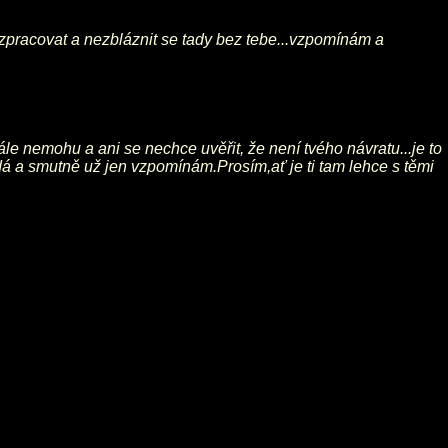
ám zpracovat a nezbláznit se tady bez tebe...vzpomínám a
le nemohu a ani se nechce uvěřit, že není tvého návratu...je to
ádá a smutně už jen vzpomínám.Prosím,ať je ti tam lehce s těmi