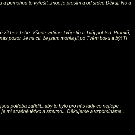
nou a pomohou to vyřešit...moc je prosím a od srdce Děkuji No a
é žít bez Tebe. Všude vidíme Tvůj stín a Tvůj pohled. Promiň,
ás pozor. Je mi ctí, že jsem mohla jít po Tvém boku a být Ti
jsou potřeba zařídit...aby to bylo pro nás tady co nejlépe
m a je mi strašně těžko a smutno... Děkujeme a vzpomínáme..