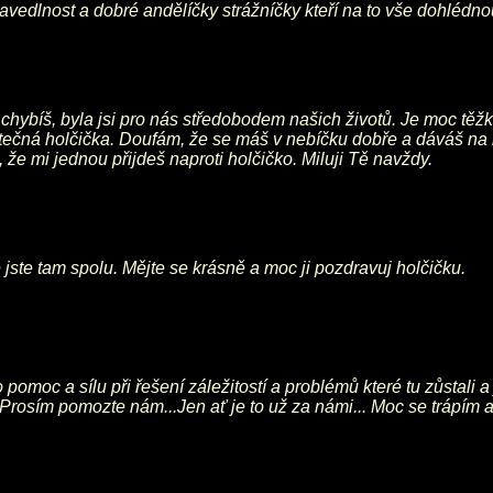
spravedlnost a dobré andělíčky strážníčky kteří na to vše dohléd
chybíš, byla jsi pro nás středobodem našich životů. Je moc těžk
tatečná holčička. Doufám, že se máš v nebíčku dobře a dáváš na n
 že mi jednou přijdeš naproti holčičko. Miluji Tě navždy.
 jste tam spolu. Mějte se krásně a moc ji pozdravuj holčičku.
omoc a sílu při řešení záležitostí a problémů které tu zůstali a 
...Prosím pomozte nám...Jen ať je to už za námi... Moc se trápí