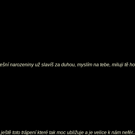
ešní narozeniny už slavíš za duhou, myslím na tebe, miluji tě h
ště toto trápení které tak moc ubližuje a je velice k nám nefér