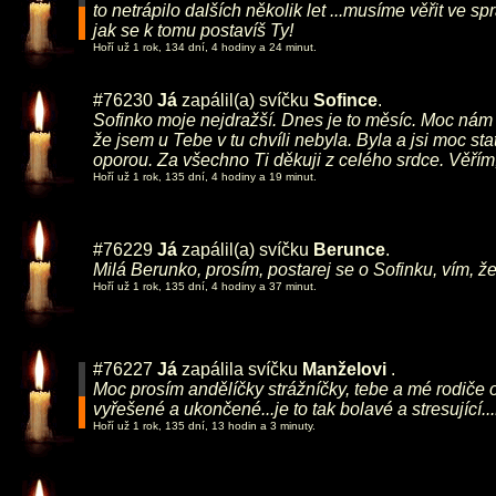
to netrápilo dalších několik let ...musíme věřit ve 
jak se k tomu postavíš Ty!
Hoří už 1 rok, 134 dní, 4 hodiny a 24 minut.
#76230
Já
zapálil(a) svíčku
Sofince
.
Sofinko moje nejdražší. Dnes je to měsíc. Moc nám 
že jsem u Tebe v tu chvíli nebyla. Byla a jsi moc s
oporou. Za všechno Ti děkuji z celého srdce. Věřím,
Hoří už 1 rok, 135 dní, 4 hodiny a 19 minut.
#76229
Já
zapálil(a) svíčku
Berunce
.
Milá Berunko, prosím, postarej se o Sofinku, vím, že
Hoří už 1 rok, 135 dní, 4 hodiny a 37 minut.
#76227
Já
zapálila svíčku
Manželovi
.
Moc prosím andělíčky strážníčky, tebe a mé rodiče o p
vyřešené a ukončené...je to tak bolavé a stresující
Hoří už 1 rok, 135 dní, 13 hodin a 3 minuty.