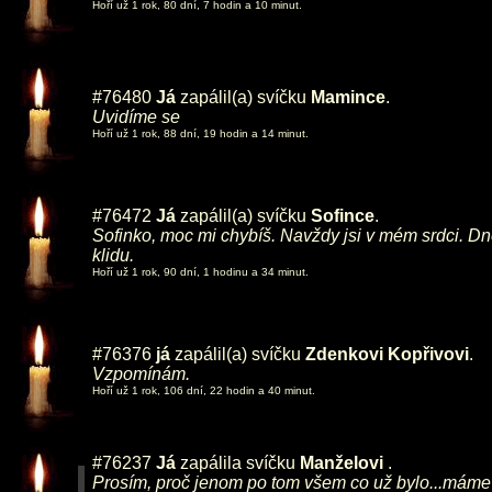
Hoří už 1 rok, 80 dní, 7 hodin a 10 minut.
#76480
Já
zapálil(a) svíčku
Mamince
.
Uvidíme se
Hoří už 1 rok, 88 dní, 19 hodin a 14 minut.
#76472
Já
zapálil(a) svíčku
Sofince
.
Sofinko, moc mi chybíš. Navždy jsi v mém srdci. Dn
klidu.
Hoří už 1 rok, 90 dní, 1 hodinu a 34 minut.
#76376
já
zapálil(a) svíčku
Zdenkovi Kopřivovi
.
Vzpomínám.
Hoří už 1 rok, 106 dní, 22 hodin a 40 minut.
#76237
Já
zapálila svíčku
Manželovi
.
Prosím, proč jenom po tom všem co už bylo...máme je