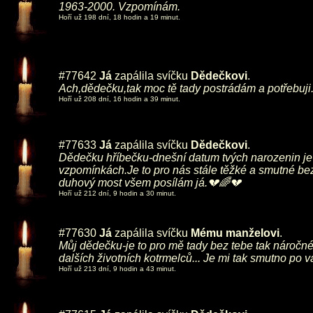
1963-2000. Vzpomínám.
Hoří už 198 dní, 18 hodin a 19 minut.
#77642
Já
zapálila svíčku
Dědečkovi
.
Ach,dědečku,tak moc tě tady postrádám a potřebuji.
Hoří už 208 dní, 16 hodin a 39 minut.
#77633
Já
zapálila svíčku
Dědečkovi
.
Dědečku hříbečku-dnešní datum tvých narozenin je 
vzpomínkách.Je to pro nás stále těžké a smutné bez
duhový most všem posílám já.💔🌈💔
Hoří už 212 dní, 9 hodin a 30 minut.
#77630
Já
zapálila svíčku
Mému manželovi
.
Můj dědečku-je to pro mě tady bez tebe tak náročné 
dalších životních kotrmelců... Je mi tak smutno po
Hoří už 213 dní, 9 hodin a 43 minut.