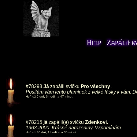
#78298
Já
zapálil svíčku
Pro všechny
.
Posílám vám tento plamínek z velké lásky k vám. D
Hoří už 6 dní, 6 hodin a 47 minut.
#78215
já
zapálil(a) svíčku
Zdenkovi
.
1963-2000. Krásné narozeniny. Vzpomínám.
Hoří už 30 dní, 1 hodinu a 35 minut.