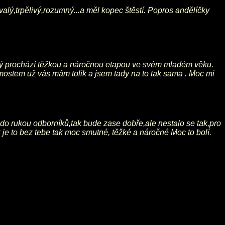
valý,trpělivý,rozumný...a měl kopec štěstí. Popros andělíčky
erý prochází těžkou a náročnou etapou ve svém mladém věku.
mostem už vás mám tolik a jsem tady na to tak sama . Moc mi
 do rukou odborníků,tak bude zase dobře,ale nestalo se tak,pro
 je to bez tebe tak moc smutné, těžké a náročné Moc to bolí.