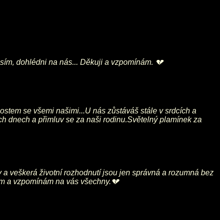
osím, dohlédni na nás... Děkuji a vzpomínám. 💔
stem se všemi našimi...U nás zůstáváš stále v srdcích a
ich dnech a přimluv se za naši rodinu.Světelný plamínek za
ny a veškerá životní rozhodnutí jsou jen správná a rozumná bez
osím a vzpomínám na vás všechny.💔