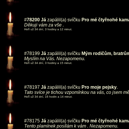
#
78200
Já
zapálil(a) svíčku
Pro mé čtyřnohé ka
Děkuji vám za vše .
Hoří už 34 dní, 3 hodiny a 12 minut.
#78199
Já
zapálil(a) svíčku
Mým rodičům, bratrům 
Myslím na Vás. Nezapomenu.
Hoří už 34 dní, 3 hodiny a 15 minut.
#78197
Já
zapálil(a) svíčku
Pro moje pejsky
.
Tato svíce je tichou vzpomínkou na vás, co jsem mě
Hoří už 34 dní, 16 hodin a 14 minut.
#78175
Já
zapálil(a) svíčku
Pro mé čtyřnohé ka
Tento plamínek posílám k vám . Nezapomenu.