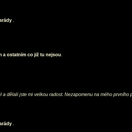
marády
.
a ostatním co již tu nejsou
.
l a dělali jste mi velkou radost. Nezapomenu na mého prvního ps
marády
.