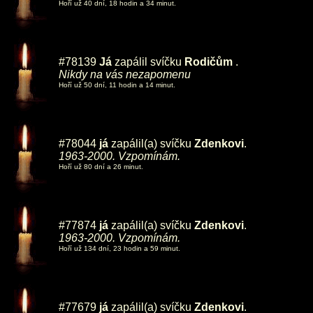
Hoří už 40 dní, 18 hodin a 34 minut.
#78139
Já
zapálil svíčku
Rodičům
.
Nikdy na vás nezapomenu
Hoří už 50 dní, 11 hodin a 14 minut.
#78044
já
zapálil(a) svíčku
Zdenkovi
.
1963-2000. Vzpomínám.
Hoří už 80 dní a 26 minut.
#77874
já
zapálil(a) svíčku
Zdenkovi
.
1963-2000. Vzpomínám.
Hoří už 134 dní, 23 hodin a 59 minut.
#77679
já
zapálil(a) svíčku
Zdenkovi
.