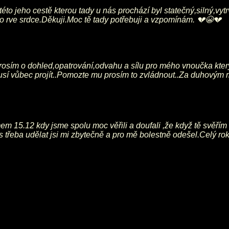
o jeho cestě kterou tady u nás prochází byl statečný,silný,vytr
o rve srdce.Děkuji.Moc tě tady potřebuji a vzpomínám. 💔😭💔
prosím o dohled,opatrování,odvahu a sílu pro mého vnoučka kt
musí vůbec projít..Pomozte mu prosím to zvládnout..Za duhovým 
em 15.12 kdy jsme spolu moc věřili a doufali ,že když tě svěřím
s třeba udělat jsi mi zbytečně a pro mě bolestně odešel.Celý rok