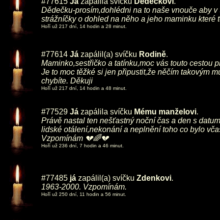
#77615
Já
zapálila svíčku
Dědečkovi
.
Dědečku-prosím,dohlédni na to naše vnouče aby v tét
strážníčky o dohled na něho a jeho maminku které t
Hoří už 217 dní, 14 hodin a 28 minut.
#77614
Já
zapálil(a) svíčku
Rodině
.
Maminko,sestřičko a tatínku,moc vás touto cestou 
Je to moc těžké si jen připustit,že něčím takovým 
chybíte. Děkuji
Hoří už 217 dní, 14 hodin a 48 minut.
#77529
Já
zapálila svíčku
Mému manželovi
.
Právě nastal ten nešťastný noční čas a den s datum
lidské otálení,nekonání a neplnění toho co bylo vča
Vzpomínám 💔🌈💔
Hoří už 236 dní, 7 hodin a 46 minut.
#77485
já
zapálil(a) svíčku
Zdenkovi
.
1963-2000. Vzpomínám.
Hoří už 250 dní, 11 hodin a 56 minut.