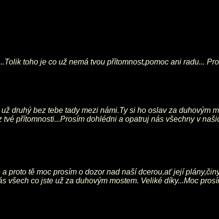
..Tolik toho je co už nemá tvou přítomnost,pomoc ani radu... Pr
už druhý bez tebe tady mezi námi.Ty si ho oslav za duhovým mo
 tvé přítomnosti...Prosím dohlédni a opatruj nás všechny v naš
a proto tě moc prosím o dozor nad naší dcerou,ať její plány,či
 vás všech co jste už za duhovým mostem. Veliké díky...Moc pr