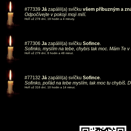
#77339
Já
zapálil(a) svíčku
všem příbuzným a zná
Odpočívejte v pokoji moji milí.
Hoří už 278 dní, 19 hodin a 4 minuty.
#77306
Ja
zapálil(a) svíčku
Sofince
.
Sofinko, myslím na tebe, chybis tak moc. Mám Te v s
Hoří už 279 dní, 8 hodin a 48 minut.
#77132
Já
zapálil(a) svíčku
Sofince
.
Sofinko, pořád na tebe myslím, tak moc tu chybíš. D
Hoří už 316 dní, 10 hodin a 14 minut.