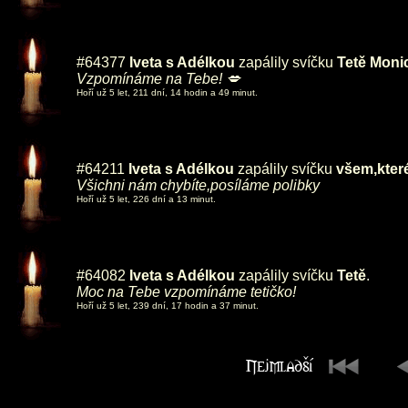
#64377
Iveta s Adélkou
zapálily svíčku
Tetě Moni
Vzpomínáme na Tebe! 💋
Hoří už 5 let, 211 dní, 14 hodin a 49 minut.
#64211
Iveta s Adélkou
zapálily svíčku
všem,které
Všichni nám chybíte,posíláme polibky
Hoří už 5 let, 226 dní a 13 minut.
#64082
Iveta s Adélkou
zapálily svíčku
Tetě
.
Moc na Tebe vzpomínáme tetičko!
Hoří už 5 let, 239 dní, 17 hodin a 37 minut.