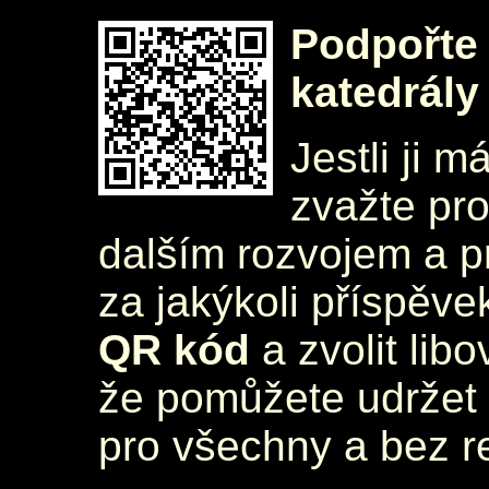
Podpořte 
katedrály
Jestli ji m
zvažte pr
dalším rozvojem a 
za jakýkoli příspěve
QR kód
a zvolit lib
že pomůžete udržet 
pro všechny a bez r