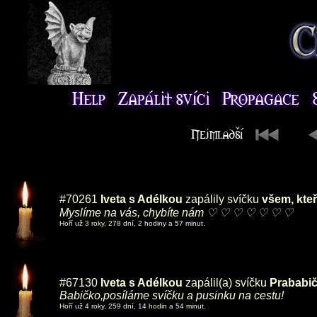
#70261
Iveta s Adélkou
zapálily svíčku
všem, kteř
Myslíme na vás, chybíte nám ♡ ♡ ♡ ♡ ♡ ♡ ♡
Hoří už 3 roky, 278 dní, 2 hodiny a 57 minut.
#67130
Iveta s Adélkou
zapálil(a) svíčku
Prababi
Babičko,posíláme svíčku a pusinku na cestu!
Hoří už 4 roky, 259 dní, 14 hodin a 54 minut.