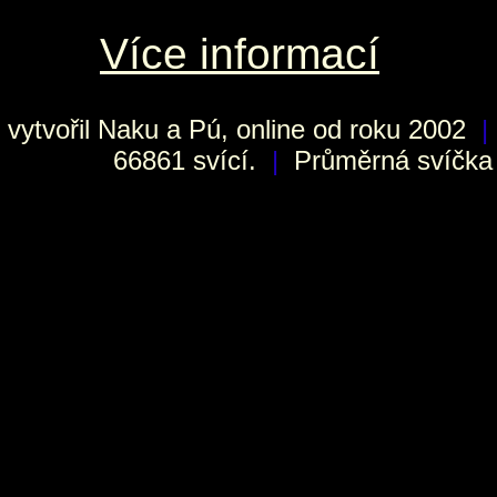
Více informací
vytvořil
Naku
a Pú, online od roku 2002
|
66861 svící.
|
Průměrná svíčka h