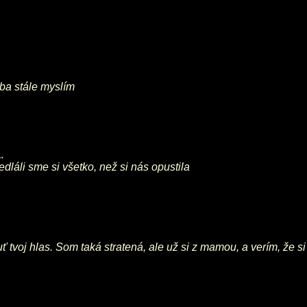
eba stále myslím
á
.
dláli sme si všetko, než si nás opustila
uť tvoj hlas. Som taká stratená, ale už si z mamou, a verím, že 