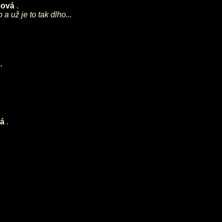
pová
.
a už je to tak dlho...
á
.
vá
.