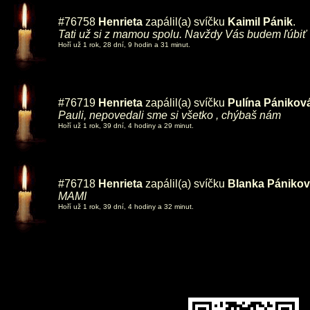
#76758
Henrieta
zapálil(a) svíčku
Kaimil Pánik
.
Tati už si z mamou spolu. Navždy Vás budem ľúbiť
Hoří už 1 rok, 28 dní, 9 hodin a 31 minut.
#76719
Henrieta
zapálil(a) svíčku
Pulína Pánikov
Pauli, nepovedali sme si všetko , chýbaš nám
Hoří už 1 rok, 39 dní, 4 hodiny a 29 minut.
#76718
Henrieta
zapálil(a) svíčku
Blanka Pániko
MAMI
Hoří už 1 rok, 39 dní, 4 hodiny a 32 minut.