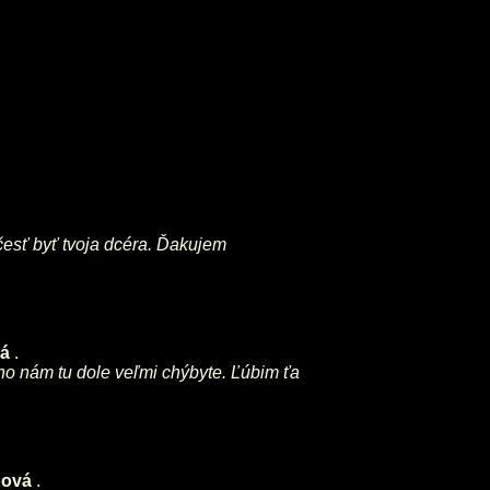
 česť byť tvoja dcéra. Ďakujem
vá
.
 no nám tu dole veľmi chýbyte. Ľúbim ťa
pová
.