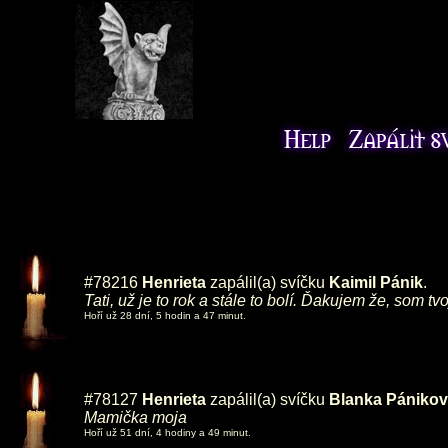
#78216
Henrieta
zapálil(a) svíčku
Kaimil Pánik
.
Tati, už je to rok a stále to bolí. Ďakujem že, som tv
Hoří už 28 dní, 5 hodin a 47 minut.
#78127
Henrieta
zapálil(a) svíčku
Blanka Pániko
Mamička moja
Hoří už 51 dní, 4 hodiny a 49 minut.