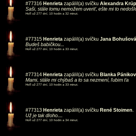
#77316
Henrieta
zapálil(a) svíčku
Alexandra Krú
Saši, stále tomu nemožem uveriť, ešte mi to nedošlo 
Hoří už 277 dní, 10 hodin a 32 minut.
#77315
Henrieta
zapálil(a) svíčku
Jana Bohušov
Budeš babičkou...
Hoří už 277 dní, 10 hodin a 33 minut.
#77314
Henrieta
zapálil(a) svíčku
Blanka Pániko
Mami, stále mi chýbaš a to sa nezmení, ľubim ťa
Hoří už 277 dní, 10 hodin a 33 minut.
#77313
Henrieta
zapálil(a) svíčku
René Stoimen
.
Už je tak dloho....
Hoří už 277 dní, 10 hodin a 34 minut.