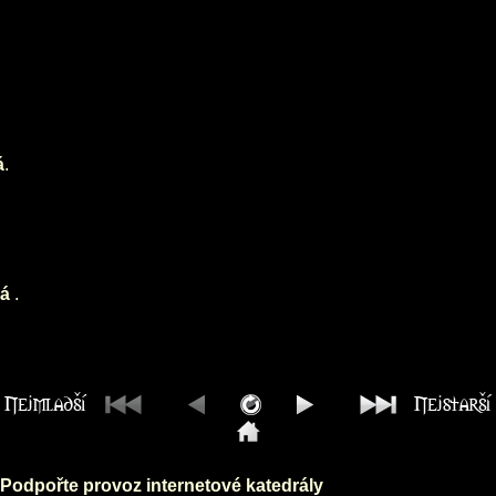
á
.
vá
.
Podpořte provoz internetové katedrály