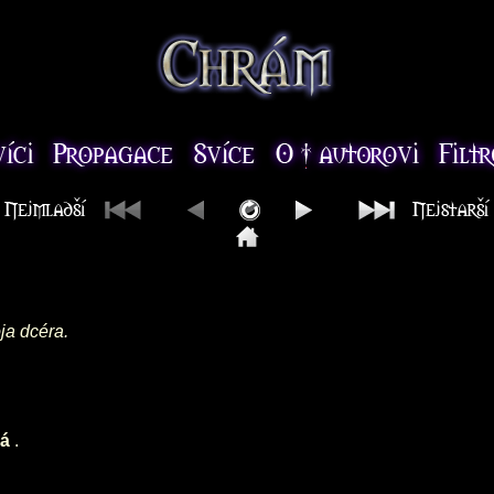
oja dcéra.
vá
.