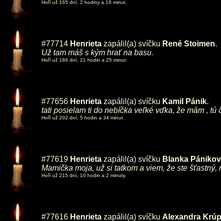
Hoří už 165 dní, 2 hodiny a 19 minut.
#77714
Henrieta
zapálil(a) svíčku
René Stoimen
.
Už tam máš s kým hrať na basu.
Hoří už 186 dní, 21 hodin a 25 minut.
#77656
Henrieta
zapálil(a) svíčku
Kamil Pánik
.
tati posielam ti do nebíčka veľké vďka, že mám , tú
Hoří už 202 dní, 5 hodin a 34 minut.
#77619
Henrieta
zapálil(a) svíčku
Blanka Pániko
Mamička moja, už si tatkom a viem, že ste šťastný,
Hoří už 215 dní, 10 hodin a 2 minuty.
#77616
Henrieta
zapálil(a) svíčku
Alexandra Krú