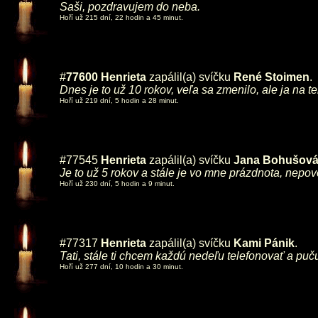
Saši, pozdravujem do neba.
Hoří už 215 dní, 22 hodin a 45 minut.
#
77600
Henrieta
zapálil(a) svíčku
René Stoimen
.
Dnes je to už 10 rokov, veľa sa zmenilo, ale ja na t
Hoří už 219 dní, 5 hodin a 28 minut.
#77545
Henrieta
zapálil(a) svíčku
Jana Bohušov
Je to už 5 rokov a stále je vo mne prázdnota, nepove
Hoří už 230 dní, 5 hodin a 9 minut.
#77317
Henrieta
zapálil(a) svíčku
Kami Pánik
.
Tati, stále ti chcem každú nedeľu telefonovať a puč
Hoří už 277 dní, 10 hodin a 30 minut.