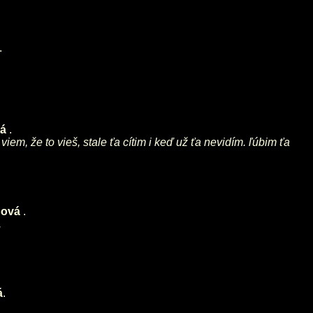
.
vá
.
iem, že to vieš, stale ťa cítim i keď už ťa nevidím. ľúbim ťa
pová
.
.
á
.