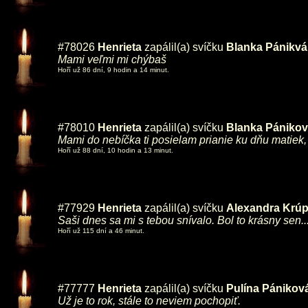
#78026
Henrieta
zapálil(a) svíčku
Blanka Pánikvá
Mami veľmi mi chýbaš
Hoří už 86 dní, 9 hodin a 14 minut.
#78010
Henrieta
zapálil(a) svíčku
Blanka Pániko
Mami do nebíčka ti posielam prianie ku dňu matiek, v
Hoří už 88 dní, 10 hodin a 13 minut.
#77929
Henrieta
zapálil(a) svíčku
Alexandra Krú
Saši dnes sa mi s tebou snívalo. Bol to krásny sen..
Hoří už 115 dní a 46 minut.
#77777
Henrieta
zapálil(a) svíčku
Pulína Pánikov
Už je to rok, stále to neviem pochopiť.