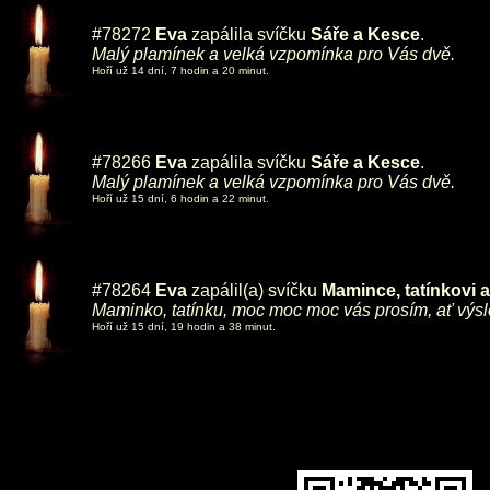
#78272
Eva
zapálila svíčku
Sáře a Kesce
.
Malý plamínek a velká vzpomínka pro Vás dvě.
Hoří už 14 dní, 7 hodin a 20 minut.
#78266
Eva
zapálila svíčku
Sáře a Kesce
.
Malý plamínek a velká vzpomínka pro Vás dvě.
Hoří už 15 dní, 6 hodin a 22 minut.
#78264
Eva
zapálil(a) svíčku
Mamince, tatínkovi
Maminko, tatínku, moc moc moc vás prosím, ať výs
Hoří už 15 dní, 19 hodin a 38 minut.