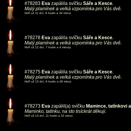
#78283
Eva
zapálila svíčku
Sáře a Kesce
.
Malý plamínek a velká vzpomínka pro Vás dvě.
Hoří už 11 dní, 6 hodin a 34 minut.
#78278
Eva
zapálila svíčku
Sáře a Kesce
.
Malý plamínek a velká vzpomínka pro Vás dvě.
Hoří už 12 dní, 7 hodin a 4 minuty.
#78275
Eva
zapálila svíčku
Sáře a Kesce
.
Malý plamínek a velká vzpomínka pro Vás dvě.
Hoří už 13 dní, 6 hodin a 48 minut.
#78273
Eva
zapálil(a) svíčku
Mamince, tatínkovi
Maminko, tatínku, na sto tisíckrát děkuji.
Hoří už 13 dní, 11 hodin a 32 minut.