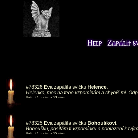
#78326
Eva
zapálila svíčku
Helence
.
Helenko, moc na tebe vzpomínám a chybíš mi. Odpo
Hoří už 1 hodinu a 53 minut.
#78325
Eva
zapálila svíčku
Bohouškovi
.
Bohoušku, posílám ti vzpomínku a pohlazení k tv
Hoří už 1 hodinu a 55 minut.