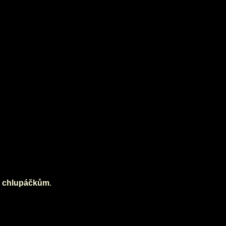
 a chlupáčkům
.