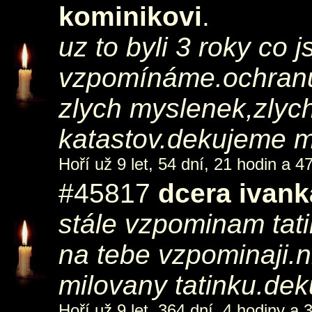
kominikovi
.
uz to byli 3 roky co j
vzpomínáme.ochranu
zlych myslenek,zlych
katastov.dekujeme m
Hoří už 9 let, 54 dní, 21 hodin a 4
#45817
dcera ivank
stále vzpominam tati
na tebe vzpominaji.
milovany tatinku.deku
Hoří už 9 let, 364 dní, 4 hodiny a 