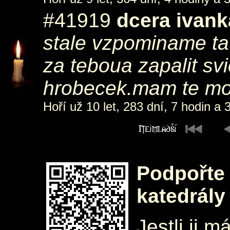
#41919
dcera ivank
stale vzpominame tat
za teboua zapalit sv
hrobecek.mam te mo
Hoří už 10 let, 283 dní, 7 hodin a 
Podpořte 
katedrály
Jestli ji m