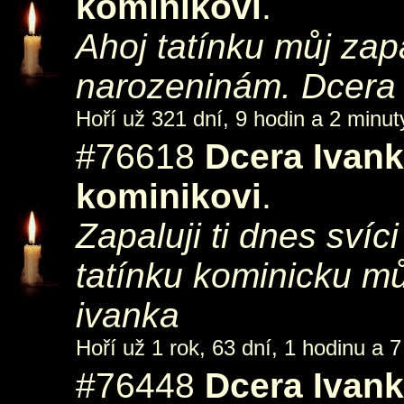
kominikovi
.
Ahoj tatínku můj zapa
narozeninám. Dcera
Hoří už 321 dní, 9 hodin a 2 minut
#76618
Dcera Ivan
kominikovi
.
Zapaluji ti dnes svíci
tatínku kominicku m
ivanka
Hoří už 1 rok, 63 dní, 1 hodinu a 7
#76448
Dcera Ivan