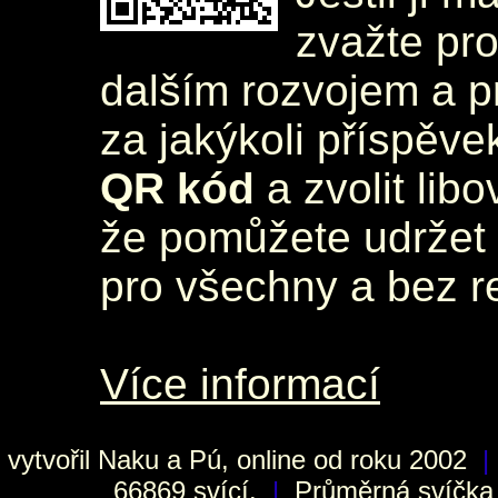
zvažte pr
dalším rozvojem a 
za jakýkoli příspěve
QR kód
a zvolit lib
že pomůžete udržet 
pro všechny a bez r
Více informací
vytvořil
Naku
a Pú, online od roku 2002
|
66869 svící.
|
Průměrná svíčka h