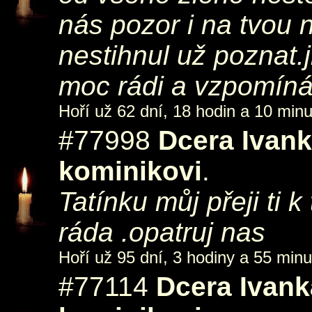
nás pozor i na tvou 
nestihnul už poznat
moc rádi a vzpomíná
Hoří už 62 dní, 18 hodin a 10 minu
#77998
Dcera Ivan
kominikovi
.
Tatínku můj přeji ti
ráda .opatruj nas
Hoří už 95 dní, 3 hodiny a 55 minu
#77114
Dcera Ivank