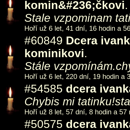
komin&#236;čkovi
.
Stale vzpominam tat
Hoří už 6 let, 41 dní, 16 hodin a 5
#60849
Dcera ivan
kominikovi
.
Stále vzpomínám.ch
Hoří už 6 let, 220 dní, 19 hodin a 
#54585
dcera ivank
Chybis mi tatinku!s
Hoří už 8 let, 57 dní, 8 hodin a 57
#50575
dcera ivank