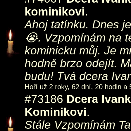
kominikovi
.
Ahoj tatínku. Dnes je
😭. Vzpomínám na teb
kominicku můj. Je mi 
hodně brzo odejít. 
budu! Tvá dcera Iva
Hoří už 2 roky, 62 dní, 20 hodin a 
#73186
Dcera Ivan
Kominikovi
.
Stále Vzpomínám Tatí