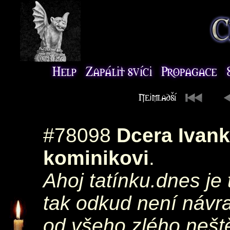
#78098
Dcera Ivan
kominikovi
.
Ahoj tatínku.dnes je 
tak odkud není návra
od všeho zlého neště