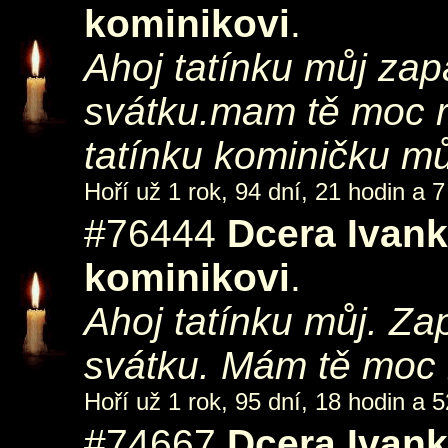
kominikovi
.
Ahoj tatínku můj zapa
svátku.mam tě moc 
tatínku kominičku mů
Hoří už 1 rok, 94 dní, 21 hodin a 7
#76444
Dcera Ivan
kominikovi
.
Ahoj tatínku můj. Zap
svátku. Mám tě moc
Hoří už 1 rok, 95 dní, 18 hodin a 5
#74667
Dcera Ivan