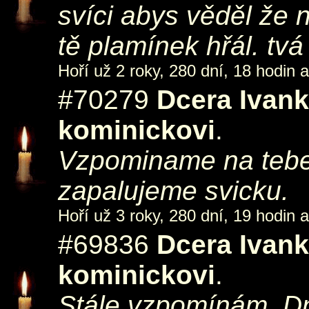
svíci abys věděl že 
tě plamínek hřál. tvá
Hoří už 2 roky, 280 dní, 18 hodin 
#70279
Dcera Ivan
kominickovi
.
Vzpominame na tebe. 
zapalujeme svicku.
Hoří už 3 roky, 280 dní, 19 hodin a
#69836
Dcera Ivan
kominickovi
.
Stále vzpomínám. Dn