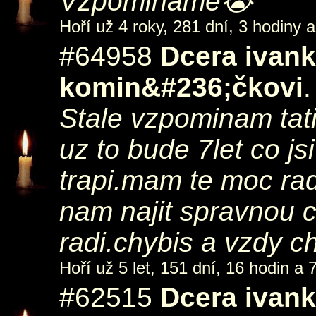
Vzpominame😭
Hoří už 4 roky, 281 dní, 3 hodiny a
#64958
Dcera ivan
komin&#236;čkovi
.
Stale vzpominam tat
uz to bude 7let co js
trapi.mam te moc ra
nam najit spravnou 
radi.chybis a vzdy c
Hoří už 5 let, 151 dní, 16 hodin a 
#62515
Dcera ivan