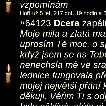
vzpomínám
Hoří už 5 let, 217 dní, 19 hodin a 
#64123
Dcera
zapáli
Moje mila a zlatá ma
uprosím Tě moc, o sp
když jsem se ns Tebe
nenechsla mě ve sra
lednice fungovala př
mojej největši přání
děkuji. Véŕim Ti s o