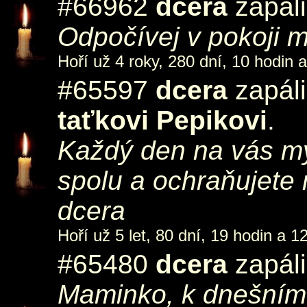
#66962
dcera
zapáli
Odpočívej v pokoji 
Hoří už 4 roky, 280 dní, 10 hodin 
#65597
dcera
zapáli
taťkovi Pepikovi
.
Každý den na vás mys
spolu a ochraňujete 
dcera
Hoří už 5 let, 80 dní, 19 hodin a 1
#65480
dcera
zapáli
Maminko, k dnešnímu