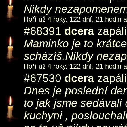
Nikdy nezapomenem.U
Hoří už 4 roky, 122 dní, 21 hodin 
#68391
dcera
zapáli
Maminko je to krátce
scházíš.Nikdy nez
Hoří už 4 roky, 122 dní, 21 hodin 
#67530
dcera
zapáli
Dnes je poslední de
to jak jsme sedávali 
kuchyni , poslouchali