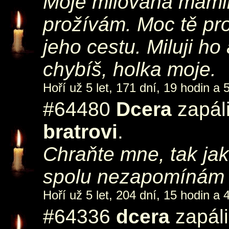
Moje milovaná mamin
prožívám. Moc tě pr
jeho cestu. Miluji ho
chybíš, holka moje.
Hoří už 5 let, 171 dní, 19 hodin a 
#64480
Dcera
zapáli
bratrovi
.
Chraňte mne, tak jako
spolu nezapomínám
Hoří už 5 let, 204 dní, 15 hodin a 
#64336
dcera
zapáli