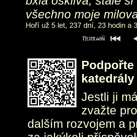
bxla ošklivà, stàle si
všechno moje milo
Hoří už 5 let, 237 dní, 23 hodin a 
Podpořte 
katedrály
Jestli ji m
zvažte pr
dalším rozvojem a 