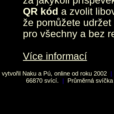
za jakýkoli příspěve
QR kód
a zvolit lib
že pomůžete udržet 
pro všechny a bez r
Více informací
vytvořil
Naku
a Pú, online od roku 2002
|
66870 svící.
|
Průměrná svíčka h