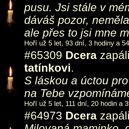
pusu. Jsi stále v mé
dáváš pozor, neměla
ale přes to jsi mne m
Hoří už 5 let, 93 dní, 3 hodiny a 5
#65309
Dcera
zapál
tatínkovi
.
S láskou a úctou pro
na Tebe vzpomínám
Hoří už 5 let, 111 dní, 20 hodin a 
#64973
Dcera
zapál
Milovaná maminko, o