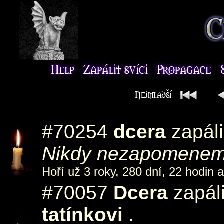
#70254
dcera
zapáli
Nikdy nezapomenem
Hoří už 3 roky, 280 dní, 22 hodin a
#70057
Dcera
zapál
tatínkovi
.