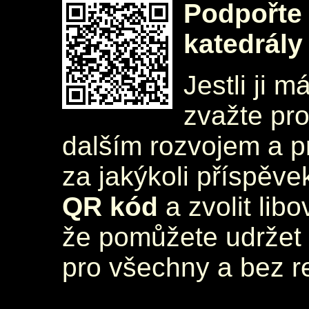
Podpořte 
katedrály
Jestli ji m
zvažte pr
dalším rozvojem a 
za jakýkoli příspěve
QR kód
a zvolit lib
že pomůžete udržet 
pro všechny a bez r