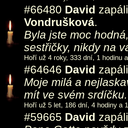
#66480
David
zapáli
Vondrušková
.
Byla jste moc hodná
sestřičky, nikdy na
Hoří už 4 roky, 333 dní, 1 hodinu 
#64646
David
zapáli
Moje milá a nejlaska
mít ve svém srdíčku.
Hoří už 5 let, 186 dní, 4 hodiny a 
#59665
David
zapáli