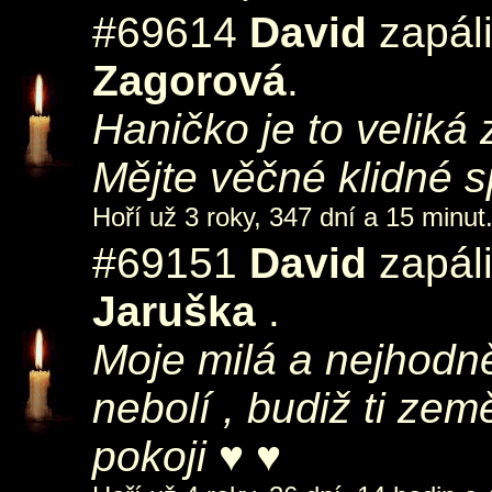
#69614
David
zapáli
Zagorová
.
Haničko je to veliká 
Mějte věčné klidné s
Hoří už 3 roky, 347 dní a 15 minut
#69151
David
zapáli
Jaruška
.
Moje milá a nejhodně
nebolí , budiž ti ze
pokoji ♥ ♥