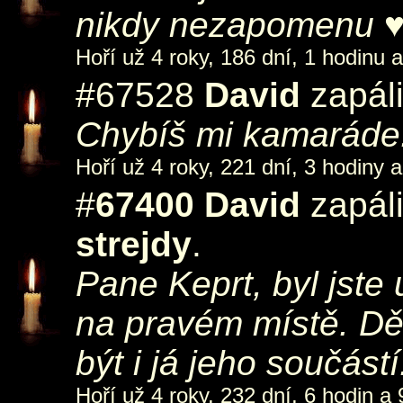
nikdy nezapomenu ♥
Hoří už 4 roky, 186 dní, 1 hodinu 
#67528
David
zapáli
Chybíš mi kamaráde.
Hoří už 4 roky, 221 dní, 3 hodiny a
#
67400
David
zapáli
strejdy
.
Pane Keprt, byl jste 
na pravém místě. Dě
být i já jeho součástí
Hoří už 4 roky, 232 dní, 6 hodin a 