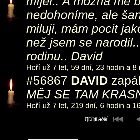
míjel.. A možná mě b
nedohoníme, ale šanc
miluji, mám pocit jak
než jsem se narodil.
rodinu.. David
Hoří už 7 let, 59 dní, 23 hodin a 8
#56867
DAVID
zapál
MĚJ SE TAM KRAS
Hoří už 7 let, 219 dní, 6 hodin a 1