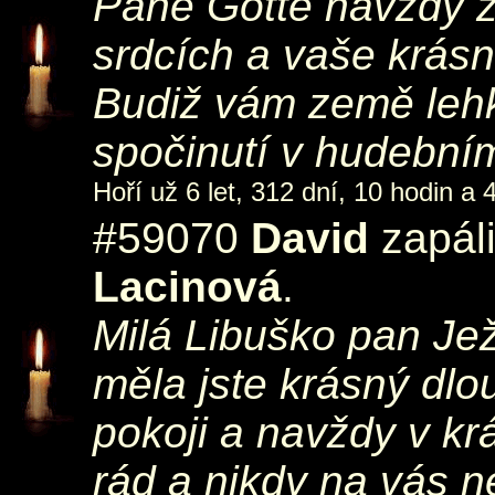
Pane Gotte navždy z
srdcích a vaše krásné
Budiž vám země lehk
spočinutí v hudebním
Hoří už 6 let, 312 dní, 10 hodin a 
#59070
David
zapáli
Lacinová
.
Milá Libuško pan Jež
měla jste krásný dlou
pokoji a navždy v k
rád a nikdy na vás 