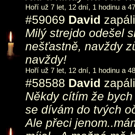
Hoří už 7 let, 12 dní, 1 hodinu a 4
#59069
David
zapáli
Milý strejdo odešel s
nešťastně, navždy z
navždy!
Hoří už 7 let, 12 dní, 1 hodinu a 4
#58588
David
zapáli
Někdy cítím že bych t
se dívám do tvých očí
Ale přeci jenom..mám