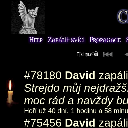
#78180
David
zapáli
Strejdo můj nejdražš
moc rád a navždy bu
Hoří už 40 dní, 1 hodinu a 58 minu
#75456
David
zapál