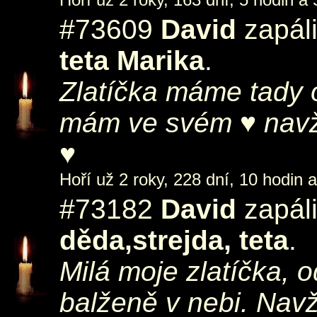
#73609
David
zapáli
teta Marika
.
Zlatíčka máme tady o
mám ve svém ♥ navžd
♥
Hoří už 2 roky, 228 dní, 10 hodin 
#73182
David
zapáli
děda,strejda, teta
.
Milá moje zlatíčka, 
balženě v nebi. Nav