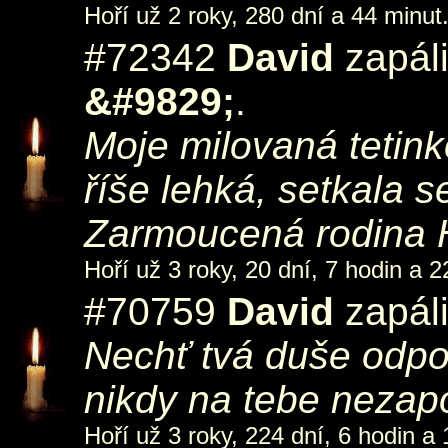
Hoří už 2 roky, 280 dní a 44 minut
#72342
David
zapáli
&#9829;
.
Moje milovaná tetink
říše lehká, setkala se
Zarmoucená rodina H
Hoří už 3 roky, 20 dní, 7 hodin a 2
#70759
David
zapáli
Nechť tvá duše odpoč
nikdy na tebe neza
Hoří už 3 roky, 224 dní, 6 hodin a 