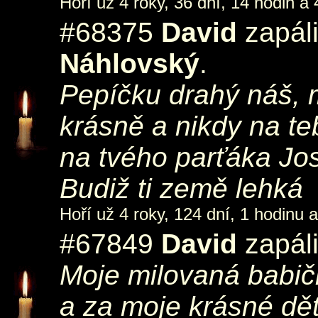
Hoří už 4 roky, 36 dní, 14 hodin a 
#68375
David
zapáli
Náhlovský
.
Pepíčku drahý náš, 
krásně a nikdy na t
na tvého parťáka Jo
Budiž ti země lehká
Hoří už 4 roky, 124 dní, 1 hodinu a
#67849
David
zapáli
Moje milovaná babič
a za moje krásné dě