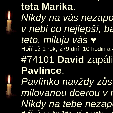
teta Marika
.
Nikdy na vás nezapo
v nebi co nejlepší, 
teto, miluju vás ♥
Hoří už 1 rok, 279 dní, 10 hodin a
#74101
David
zapáli
Pavlínce
.
Pavlínko navždy zůst
milovanou dcerou v 
Nikdy na tebe neza
Hoří už 2 roky, 163 dní, 5 hodin a 