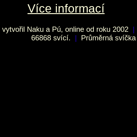
Více informací
vytvořil
Naku
a Pú, online od roku 2002
|
66868 svící.
|
Průměrná svíčka h