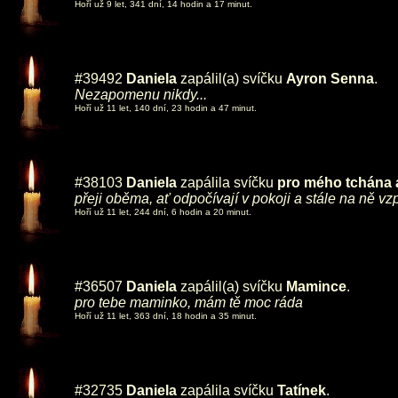
Hoří už 9 let, 341 dní, 14 hodin a 17 minut.
#39492
Daniela
zapálil(a) svíčku
Ayron Senna
.
Nezapomenu nikdy...
Hoří už 11 let, 140 dní, 23 hodin a 47 minut.
#38103
Daniela
zapálila svíčku
pro mého tchána 
přeji oběma, ať odpočívají v pokoji a stále na ně 
Hoří už 11 let, 244 dní, 6 hodin a 20 minut.
#36507
Daniela
zapálil(a) svíčku
Mamince
.
pro tebe maminko, mám tě moc ráda
Hoří už 11 let, 363 dní, 18 hodin a 35 minut.
#32735
Daniela
zapálila svíčku
Tatínek
.