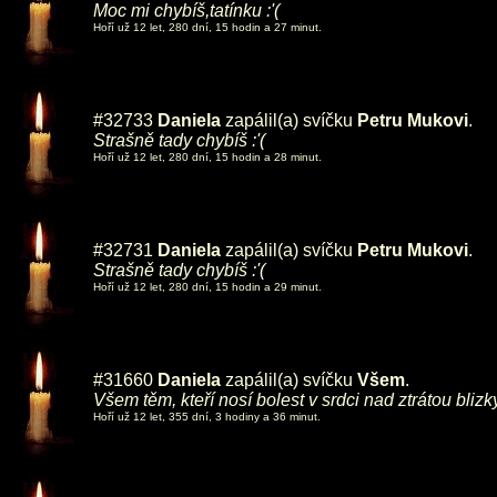
Moc mi chybíš,tatínku :'(
Hoří už 12 let, 280 dní, 15 hodin a 27 minut.
#32733
Daniela
zapálil(a) svíčku
Petru Mukovi
.
Strašně tady chybíš :'(
Hoří už 12 let, 280 dní, 15 hodin a 28 minut.
#32731
Daniela
zapálil(a) svíčku
Petru Mukovi
.
Strašně tady chybíš :'(
Hoří už 12 let, 280 dní, 15 hodin a 29 minut.
#31660
Daniela
zapálil(a) svíčku
Všem
.
Všem těm, kteří nosí bolest v srdci nad ztrátou blizký
Hoří už 12 let, 355 dní, 3 hodiny a 36 minut.