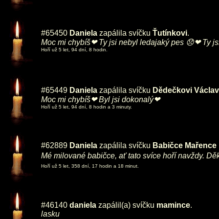
#65450
Daniela
zapálila svíčku
Ťutínkovi
.
Moc mi chybíš❤ Ty jsi nebyl ledajaký pes 😞❤ Ty js
Hoří už 5 let, 94 dní, 8 hodin.
#65449
Daniela
zapálila svíčku
Dědečkovi Václav
Moc mi chybíš❤ Byl jsi dokonalý❤
Hoří už 5 let, 94 dní, 8 hodin a 3 minuty.
#62889
Daniela
zapálila svíčku
Babičce Mařence
Mé milované babičce, ať tato svíce hoří navždy. Děk
Hoří už 5 let, 358 dní, 17 hodin a 18 minut.
#46140
daniela
zapálil(a) svíčku
mamince
.
lasku