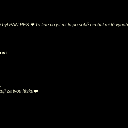
i byl PAN PES ❤ To tele co jsi mi tu po sobě nechal mi tě vyn
ovi
.
.
uji za tvou lásku❤️