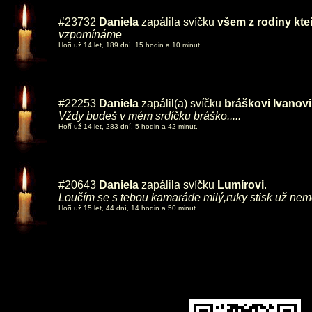
#23732
Daniela
zapálila svíčku
všem z rodiny kte
vzpomínáme
Hoří už 14 let, 189 dní, 15 hodin a 10 minut.
#22253
Daniela
zapálil(a) svíčku
bráškovi Ivanovi
Vždy budeš v mém srdíčku bráško.....
Hoří už 14 let, 283 dní, 5 hodin a 42 minut.
#20643
Daniela
zapálila svíčku
Lumírovi
.
Loučím se s tebou kamaráde milý,ruky stisk už nemo
Hoří už 15 let, 44 dní, 14 hodin a 50 minut.