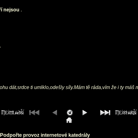
ří nejsou
.
.
hu dát,srdce ti umlklo,odešly síly.Mám tě ráda,vím že i ty má
Podpořte provoz internetové katedrály