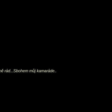
š mě rád...Sbohem můj kamaráde..