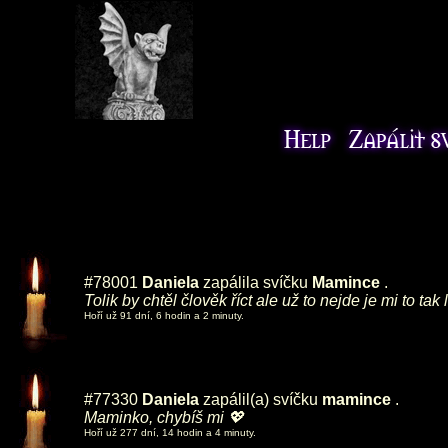
#78001
Daniela
zapálila svíčku
Mamince
.
Tolik by chtěl člověk říct ale už to nejde je mi to tak l
Hoří už 91 dní, 6 hodin a 2 minuty.
#77330
Daniela
zapálil(a) svíčku
mamince
.
Maminko, chybíš mi 💖
Hoří už 277 dní, 14 hodin a 4 minuty.