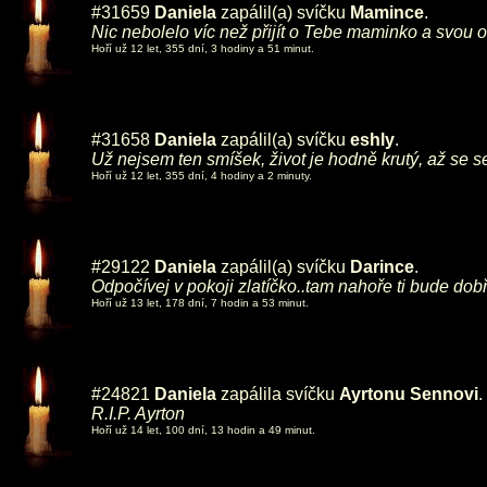
#31659
Daniela
zapálil(a) svíčku
Mamince
.
Nic nebolelo víc než přijít o Tebe maminko a svou
Hoří už 12 let, 355 dní, 3 hodiny a 51 minut.
#31658
Daniela
zapálil(a) svíčku
eshly
.
Už nejsem ten smíšek, život je hodně krutý, až se 
Hoří už 12 let, 355 dní, 4 hodiny a 2 minuty.
#29122
Daniela
zapálil(a) svíčku
Darince
.
Odpočívej v pokoji zlatíčko..tam nahoře ti bude dobř
Hoří už 13 let, 178 dní, 7 hodin a 53 minut.
#24821
Daniela
zapálila svíčku
Ayrtonu Sennovi
.
R.I.P. Ayrton
Hoří už 14 let, 100 dní, 13 hodin a 49 minut.