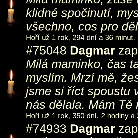
klidné spočinutí, my
všechno, cos pro dě
Hoří už 1 rok, 294 dní a 36 minut.
#75048
Dagmar
zap
Milá maminko, čas ta
myslím. Mrzí mě, žes
jsme si říct spoustu 
nás dělala. Mám Tě
Hoří už 1 rok, 350 dní, 2 hodiny a
#74933
Dagmar
zap