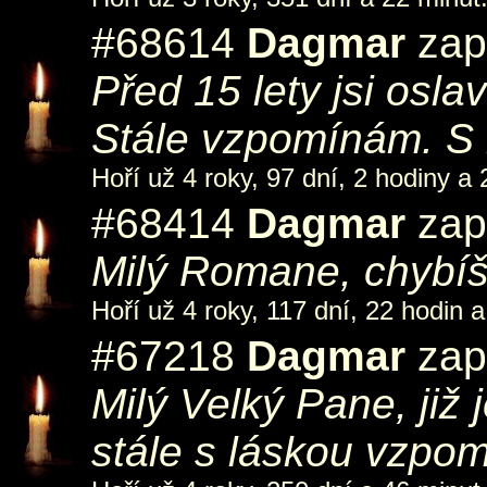
#68614
Dagmar
zapá
Před 15 lety jsi osla
Stále vzpomínám. S
Hoří už 4 roky, 97 dní, 2 hodiny a 
#68414
Dagmar
zap
Milý Romane, chybíš
Hoří už 4 roky, 117 dní, 22 hodin a
#67218
Dagmar
zapá
Milý Velký Pane, již 
stále s láskou vzp