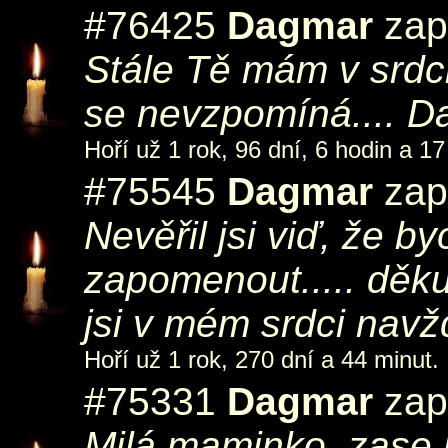
#76425
Dagmar
zap
Stále Tě mám v srdci
se nevzpomíná.... 
Hoří už 1 rok, 96 dní, 6 hodin a 17
#75545
Dagmar
zap
Nevěřil jsi viď, že 
zapomenout..... děkuj
jsi v mém srdci nav
Hoří už 1 rok, 270 dní a 44 minut.
#75331
Dagmar
zapá
Milá maminko, zase b