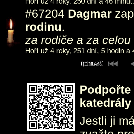
Hoří už 4 roky, 250 dní a 46 minut
#67204
Dagmar
zapá
rodinu
.
za rodiče a za celo
Hoří už 4 roky, 251 dní, 5 hodin a 
Podpořte 
katedrály
Jestli ji m
zvažte pr