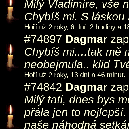
Milý Vladimíre, vše 
Chybíš mi. S lásko
Hoří už 2 roky, 6 dní, 2 hodiny a 1
#74897
Dagmar
zapá
Chybíš mi....tak mě 
neobejmula.. klid T
Hoří už 2 roky, 13 dní a 46 minut.
#74842
Dagmar
zap
Milý tati, dnes bys m
přála jen to nejlepš
naše náhodná setkán