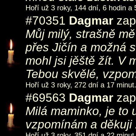
Hoří už 3 roky, 144 dní, 6 hodin a 
#70351
Dagmar
zapá
Můj milý, strašně mě
přes Jičín a možná 
mohl jsi jěště žít. V 
Tebou skvělé, vzpo
Hoří už 3 roky, 272 dní a 17 minut
#69563
Dagmar
zapá
Milá maminko, je to u
vzpomínám a děkuji
Hoří už 3 roky, 351 dní a 22 minut