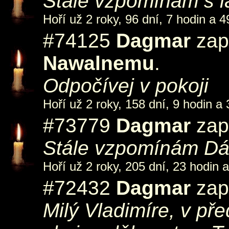
Stále vzpomínám s 
Hoří už 2 roky, 96 dní, 7 hodin a 4
#74125
Dagmar
zapá
Nawalnemu
.
Odpočívej v pokoji
Hoří už 2 roky, 158 dní, 9 hodin a 
#73779
Dagmar
zapá
Stále vzpomínám D
Hoří už 2 roky, 205 dní, 23 hodin 
#72432
Dagmar
zap
Milý Vladimíre, v př