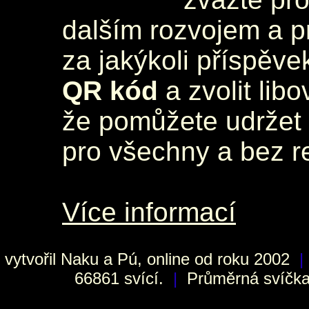
dalším rozvojem a 
za jakýkoli příspěve
QR kód
a zvolit lib
že pomůžete udržet 
pro všechny a bez r
Více informací
vytvořil
Naku
a Pú, online od roku 2002
|
66861 svící.
|
Průměrná svíčka 