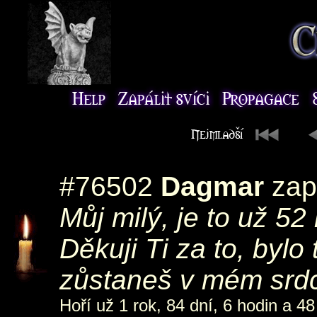
#76502
Dagmar
zap
Můj milý, je to už 52
Děkuji Ti za to, byl
zůstaneš v mém srd
Hoří už 1 rok, 84 dní, 6 hodin a 48