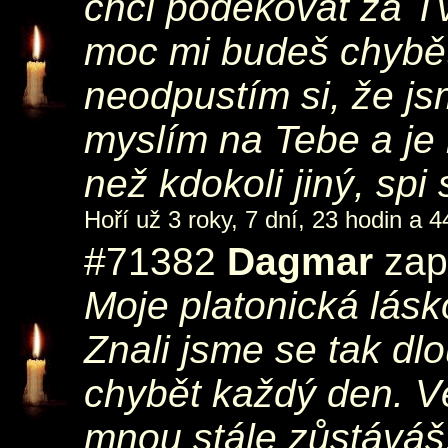
chci poděkovat za Tvo
moc mi budeš chybět
neodpustím si, že jsm
myslím na Tebe a je 
než kdokoli jiný, spi
Hoří už 3 roky, 7 dní, 23 hodin a 4
#71382
Dagmar
zapá
Moje platonická lásko
Znali jsme se tak dl
chybět každý den. V
mnou stále zůstáváš