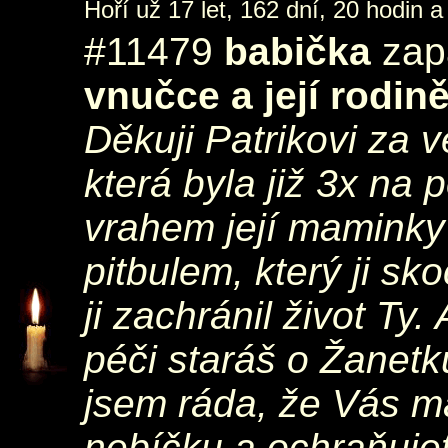
Hoří už 17 let, 162 dní, 20 hodin a
#11479
babička
zapá
vnučce a její rodin
Děkuji Patrikovi za v
která byla již 3x na 
vrahem její maminky
pitbulem, který ji sko
ji zachránil život Ty.
péči staráš o Žanetk
jsem ráda, že Vás má
nebíčku a ochraňuje