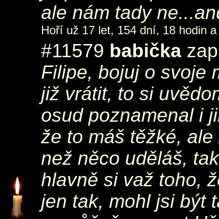
ale nám tady ne...and
Hoří už 17 let, 154 dní, 18 hodin a
#11579
babička
zapá
Filipe, bojuj o svoje
již vrátit, to si uvěd
osud poznamenal i ji
že to máš těžké, ale
než něco uděláš, tak
hlavně si važ toho, že
jen tak, mohl jsi být 