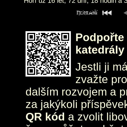
Hoří už 16 let, 72 dní, 18 hodin a 
Podpořte 
katedrály
Jestli ji m
zvažte pr
dalším rozvojem a 
za jakýkoli příspěve
QR kód
a zvolit lib