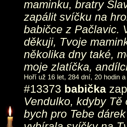
maminku, bratry Sla
zapálit svíčku na hr
babičce z Pačlavic. 
děkuji, Tvoje mamin
několika dny také, 
moje zlatíčka, andílci
Hoří už 16 let, 284 dní, 20 hodin a
#13373
babička
zapá
Vendulko, kdyby Tě o
bych pro Tebe dárek
vybírala svíčky na T