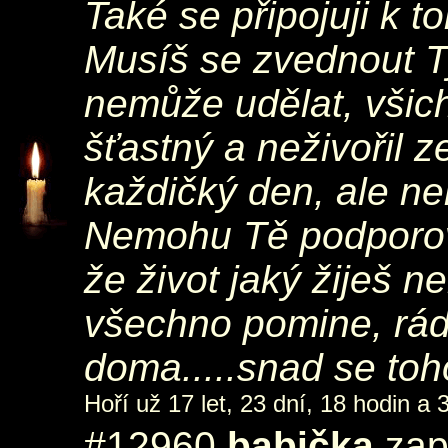
Také se připojuji k 
Musíš se zvednout T
nemůže udělat, všich
šťastný a neživořil 
každičký den, ale ne
Nemohu Tě podporova
že život jaký žiješ n
všechno pomine, rád
doma.....snad se toh
Hoří už 17 let, 23 dní, 18 hodin a 
#12960
babička
zapá