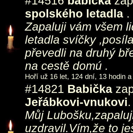
#14516
babička
zap
spolského letadla
.
Zapaluji vám všem l
letadla svíčky ,posí
převedli na druhý bř
na cestě domú .
Hoří už 16 let, 124 dní, 13 hodin a
#14821
Babička
zap
Jeřábkovi-vnukovi
.
Můj Lubošku,zapaluji
uzdravil.Vím,že to je