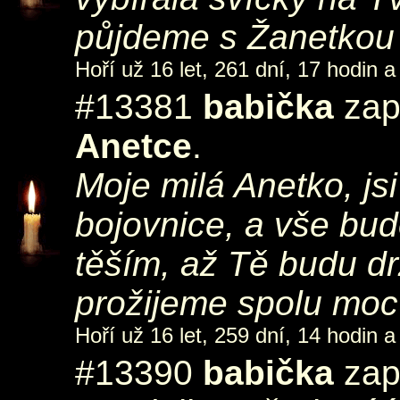
půjdeme s Žanetkou za
Hoří už 16 let, 261 dní, 17 hodin a
#13381
babička
zap
Anetce
.
Moje milá Anetko, jsi
bojovnice, a vše bu
těším, až Tě budu dr
prožijeme spolu moc
Hoří už 16 let, 259 dní, 14 hodin a
#13390
babička
zapá