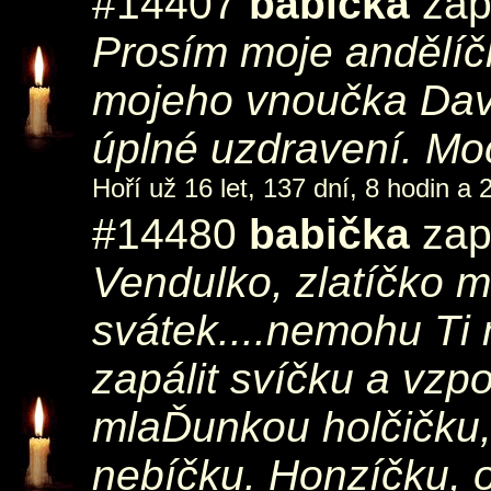
#14407
babička
zapá
Prosím moje andělíčk
mojeho vnoučka Daví
úplné uzdravení. Moc 
Hoří už 16 let, 137 dní, 8 hodin a 
#14480
babička
zapá
Vendulko, zlatíčko m
svátek....nemohu Ti 
zapálit svíčku a vzp
mlaĎunkou holčičku, 
nebíčku. Honzíčku, op