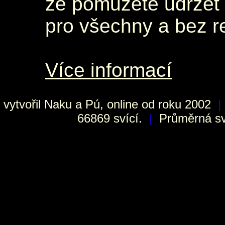
že pomůžete udržet 
pro všechny a bez r
Více informací
vytvořil
Naku
a Pú, online od roku 2002
|
66869 svící.
|
Průměrná sví