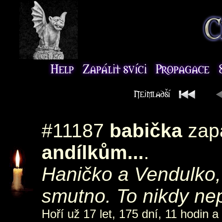
#11187
babička
zap
andílkům...
.
Haničko a Vendulko,
smutno. To nikdy nepř
Hoří už 17 let, 175 dní, 11 hodin a