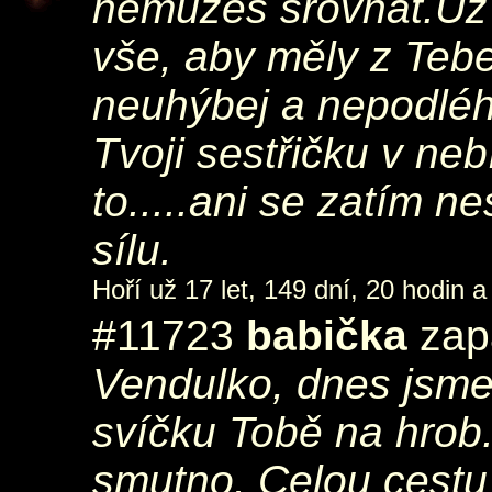
nemůžeš srovnat.Už 
vše, aby měly z Tebe
neuhýbej a nepodléh
Tvoji sestřičku v ne
to.....ani se zatím 
sílu.
Hoří už 17 let, 149 dní, 20 hodin a
#11723
babička
zapá
Vendulko, dnes jsme 
svíčku Tobě na hrob
smutno. Celou cestu j