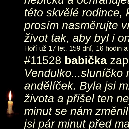
této skvělé rodince, k
prosím nasměrujte vn
život tak, aby byl i o
Hoří už 17 let, 159 dní, 16 hodin a
#11528
babička
zapá
Vendulko...sluníčko 
andělíček. Byla jsi 
života a přišel ten 
minut se nám změnil ž
jsi pár minut před 