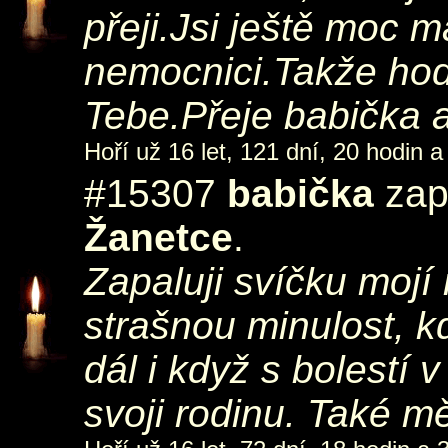
přeji.Jsi ještě moc m
nemocnici.Takže hod
Tebe.Přeje babička a
Hoří už 16 let, 121 dní, 20 hodin a
#15307
babička
zapá
Žanetce
.
Zapaluji svíčku mojí 
strašnou minulost, kdy
dál i když s bolestí 
svoji rodinu. Také m