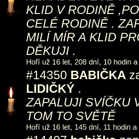
KLID V RODINĚ ,P
CELÉ RODINĚ . ZA
MILÍ MÍR A KLID 
DĚKUJI .
Hoří už 16 let, 208 dní, 10 hodin a
#14350
BABIČKA
z
LIDIČKÝ
.
ZAPALUJI SVÍČKU
TOM TO SVĚTĚ
Hoří už 16 let, 145 dní, 11 hodin a