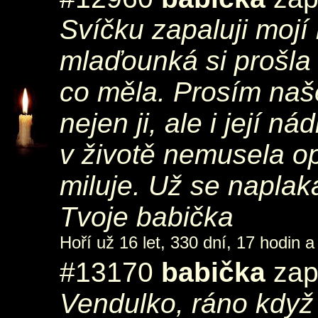
Svíčku zapaluji mojí
mlaďounká si prošla p
co měla. Prosím naše
nejen ji, ale i její 
v životě nemusela op
miluje. Už se napla
Tvoje babička
Hoří už 16 let, 330 dní, 17 hodin a
#13170
babička
zapá
Vendulko, ráno když 