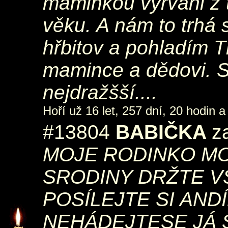
maminkou vyrváni z t
věku. A nám to trhá s
hřbitov a pohladím Ti
mamince a dědovi. S
nejdražšší....
Hoří už 16 let, 257 dní, 20 hodin a
#13804
BABIČKA
z
MOJE RODINKO M
SRODINY DRŽTE V
POSÍLEJTE SI ANDÍ
NEHÁDEJTESE JÁ 