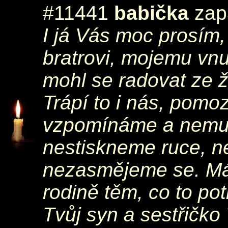
#11441
babička
zapá
I já Vás moc prosím,
bratrovi, mojemu vnuk
mohl se radovat ze ž
Trápí to i nás, pomoz
vzpomínáme a nemuže
nestiskneme ruce, n
nezasmějeme se. Mát
rodině těm, co to po
Tvůj syn a sestřičko