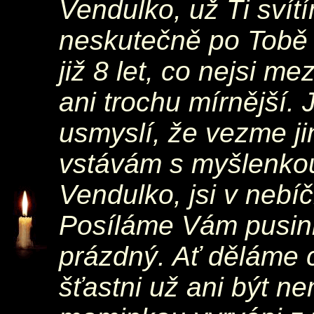
Vendulko, už Ti svít
neskutečně po Tobě 
již 8 let, co nejsi me
ani trochu mírnější. 
usmyslí, že vezme ji
vstávám s myšlenkou,
Vendulko, jsi v neb
Posíláme Vám pusink
prázdný. Ať děláme 
šťastni už ani být ne