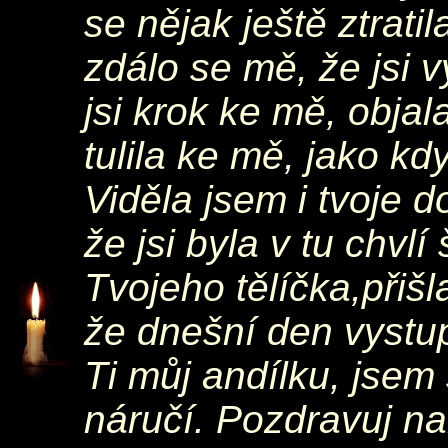
se nějak ještě ztratil
zdálo se mě, že jsi v
jsi krok ke mě, objal
tulila ke mě, jako kd
Viděla jsem i tvoje d
že jsi byla v tu chvlí
Tvojeho tělíčka,přišl
že dnešní den vystup
Ti můj andílku, jsem 
náručí. Pozdravuj n