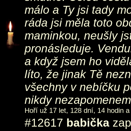
málo a Ty jsi tady mo
ráda jsi měla toto obd
maminkou, neušly jst
pronásleduje. Vendu
a když jsem ho vidě
líto, že jinak Tě nez
všechny v nebíčku p
nikdy nezapomenem
Hoří už 17 let, 128 dní, 14 hodin a
#12617
babička
zapá