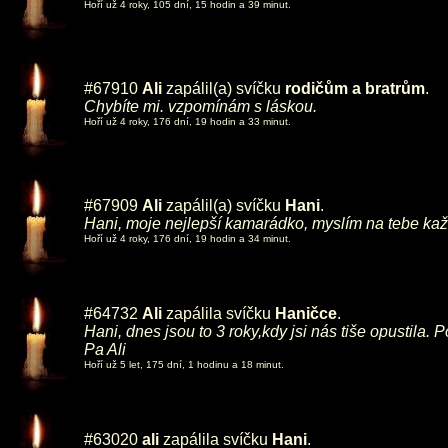
Hoří už 4 roky, 105 dní, 15 hodin a 39 minut.
#67910
Ali
zapálil(a) svíčku
rodičům a bratrům
.
Chybíte mi. vzpomínám s láskou.
Hoří už 4 roky, 176 dní, 19 hodin a 33 minut.
#67909
Ali
zapálil(a) svíčku
Hani
.
Hani, moje nejlepší kamarádko, myslím na tebe kaž
Hoří už 4 roky, 176 dní, 19 hodin a 34 minut.
#64732
Ali
zapálila svíčku
Haničce
.
Hani, dnes jsou to 3 roky,kdy jsi nás tiše opustila
Pa Ali
Hoří už 5 let, 175 dní, 1 hodinu a 18 minut.
#63020
ali
zapálila svíčku
Hani
.