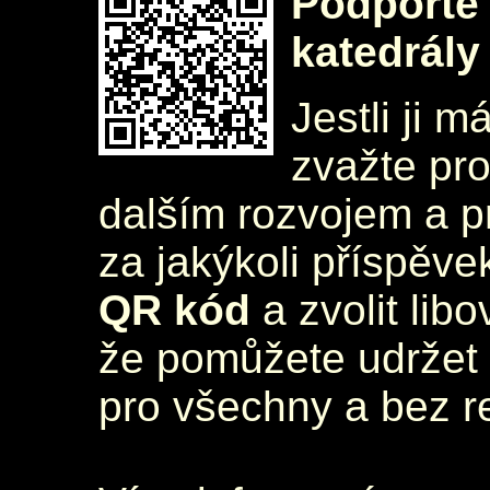
Podpořte 
katedrály
Jestli ji m
zvažte pr
dalším rozvojem a 
za jakýkoli příspěve
QR kód
a zvolit lib
že pomůžete udržet 
pro všechny a bez r