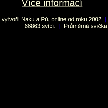
Více informací
vytvořil
Naku
a Pú, online od roku 2002
|
66863 svící.
|
Průměrná svíčka h