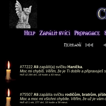
#77222
Ali
zapálil(a) svíčku
Hanička
.
Moc mi chybíš. Věřím, že je Ti dobře a připravuješ s
Hoří už 294 dní, 19 hodin a 43 minut.
#75507
Ali
zapálila svíčku
rodičům, bratrům, přá
Moc a moc mi všichni chybíte. Věřím, že už je vám d
Hoří už 1 rok, 277 dní, 10 hodin a 59 minut.