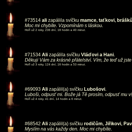
#73514
ali
zapálila svíčku
mamce, taťkovi, brášků
Moc mi chybíte. Vzpomínám s láskou.
Hoří už 2 roky, 236 dní, 18 hodin a 40 minut.
#71534
Ali
zapálila svíčku
Vláďovi a Hani
.
Děkuji Vám za krásné přátelství. Vím, že teď už jst
Hoří už 3 roky, 124 dní, 16 hodin a 53 minut.
#69093
Ali
zapálil(a) svíčku
Lubošovi
.
Luboši, odpusť mi. Bože já Tě prosím, odpusť mu v
Hoří už 4 roky, 41 dní, 14 hodin a 6 minut.
#68542
Ali
zapálil(a) svíčku
rodičům, Jiřikovi, Pav
Myslím na vás každy den. Moc mi chybíte.