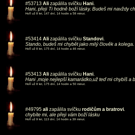
#53713
Ali
zapálila svíčku
Hani
.
Hani, přeji Ti hodně boží lásky. Budeš mi navždy ch
Hoří už 8 let, 147 dní, 14 hodin a 58 minut.
#53414
Ali
zapálila svíčku
Standovi
.
Stando, budeš mi chybět jako milý člověk a kolega.
Hoří už 8 let, 175 dní, 14 hodin a 46 minut.
#53413
Ali
zapálila svíčku
Hani
.
Hani ,moje nejlepší kamarádko,už teď mi chybíš a 
Hoří už 8 let, 175 dní, 14 hodin a 50 minut.
#49795
ali
zapálila svíčku
rodičům a bratrovi
.
chybíte mi, ale přeji vám boží lásku
Hoří už 9 let, 113 dní, 14 hodin a 39 minut.