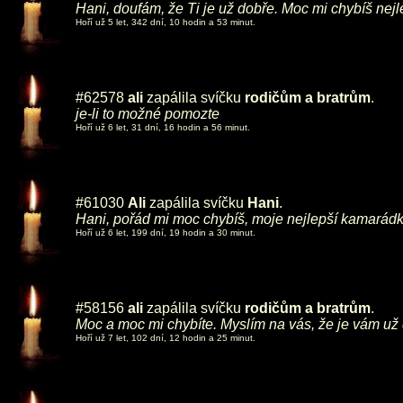
Hani, doufám, že Ti je už dobře. Moc mi chybíš nejl
Hoří už 5 let, 342 dní, 10 hodin a 53 minut.
#62578
ali
zapálila svíčku
rodičům a bratrům
.
je-li to možné pomozte
Hoří už 6 let, 31 dní, 16 hodin a 56 minut.
#61030
Ali
zapálila svíčku
Hani
.
Hani, pořád mi moc chybíš, moje nejlepší kamarádk
Hoří už 6 let, 199 dní, 19 hodin a 30 minut.
#58156
ali
zapálila svíčku
rodičům a bratrům
.
Moc a moc mi chybíte. Myslím na vás, že je vám už d
Hoří už 7 let, 102 dní, 12 hodin a 25 minut.