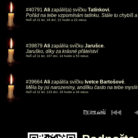
#40791
Ali
zapálil(a) svíčku
Tatínkovi
.
Pořád na tebe vzpomínám tatínku. Stále tu chybíš a
Hoří už 11 let, 16 dní, 21 hodin a 22 minut.
#39879
Ali
zapálila svíčku
Jarušce
.
Jaruško, díky za krásné přátelství
Hoří už 11 let, 107 dní, 14 hodin a 53 minut.
#39664
Ali
zapálila svíčku
Ivetce Bartošové
.
Měla by jsi narozeniny, andílku často na tebe myslím
Hoří už 11 let, 123 dní, 19 hodin a 34 minut.