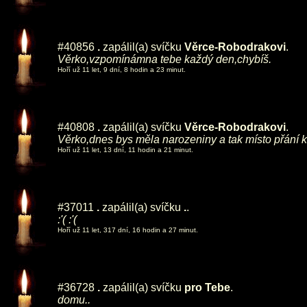
#40856
.
zapálil(a) svíčku
Věrce-Robodrakovi
.
Věrko,vzpomínámna tebe každý den,chybíš.
Hoří už 11 let, 9 dní, 8 hodin a 23 minut.
#40808
.
zapálil(a) svíčku
Věrce-Robodrakovi
.
Věrko,dnes bys měla narozeniny a tak místo přání k
Hoří už 11 let, 13 dní, 11 hodin a 21 minut.
#37011
.
zapálil(a) svíčku
.
.
:'( :'(
Hoří už 11 let, 317 dní, 16 hodin a 27 minut.
#36728
.
zapálil(a) svíčku
pro Tebe
.
domu..