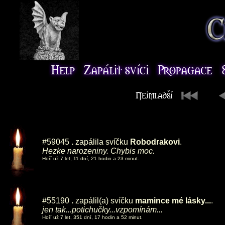
#59045
.
zapálila svíčku
Robodrakovi
.
Hezke narozeniny. Chybis moc.
Hoří už 7 let, 11 dní, 21 hodin a 23 minut.
#55190
.
zapálil(a) svíčku
mamince mé lásky...
.
jen tak...potichučky...vzpomínám...
Hoří už 7 let, 351 dní, 17 hodin a 52 minut.