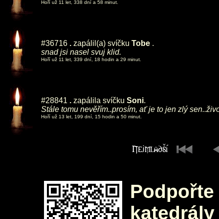
Hoří už 11 let, 338 dní a 58 minut.
#36716
.
zapálil(a) svíčku
Tobe
.
snad jsi nasel svuj klid.
Hoří už 11 let, 339 dní, 18 hodin a 29 minut.
#28841
.
zapálila svíčku
Soni
.
Stále tomu nevěřím..prosím, ať je to jen zlý sen..život 
Hoří už 13 let, 199 dní, 15 hodin a 50 minut.
Podpořte 
katedrály