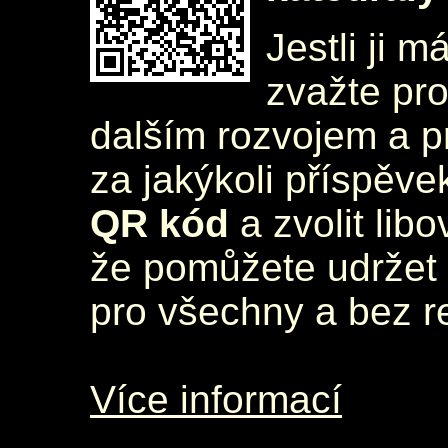
Jestli ji m
zvažte pr
dalším rozvojem a 
za jakýkoli příspěve
QR kód
a zvolit lib
že pomůžete udržet 
pro všechny a bez r
Více informací